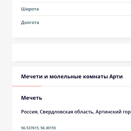
14, Пт
03:13
Широта
15, Сб
03:14
Долгота
16, Вс
03:14
17, Пн
03:15
18, Вт
03:16
19, Ср
03:17
Мечети и молельные комнаты Арти
20, Чт
03:19
21, Пт
03:23
Мечеть
22, Сб
03:27
Россия, Свердловская область, Артинский гор
23, Вс
03:30
56.537615
,
58.30155