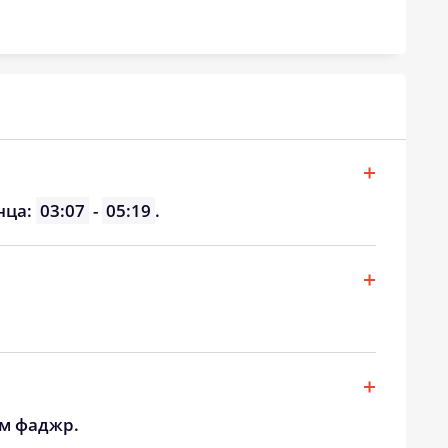
20:23
22:29
20:20
22:25
20:17
22:22
20:15
22:18
20:12
22:14
нца:
03:07
-
05:19
.
20:10
22:11
20:07
22:07
20:04
22:03
ом фаджр.