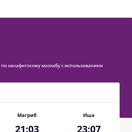
ое по ханафитскому мазхабу с использованием
Магриб
Иша
21:03
23:07