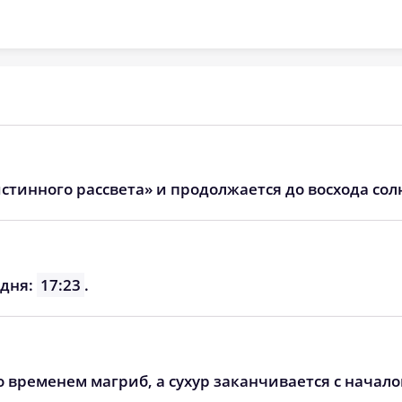
05:53
13:08
17:01
05:55
13:08
17:00
05:57
13:08
16:58
05:59
13:07
16:57
06:01
13:07
16:55
стинного рассвета» и продолжается до восхода сол
06:03
13:07
16:54
06:05
13:07
16:52
одня:
17:23
.
06:07
13:06
16:51
о временем магриб, а сухур заканчивается с начал