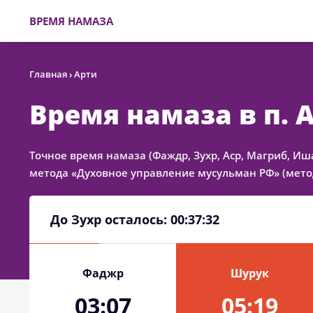
ВРЕМЯ НАМАЗА
Главная
›
Арти
Время намаза в п. 
Точное время намаза (Фаждр, Зухр, Аср, Магриб, Иш
метода «Духовное управление мусульман РФ» (метод
До Зухр осталось:
00:37:32
Фаджр
Шурук
03:07
05:19