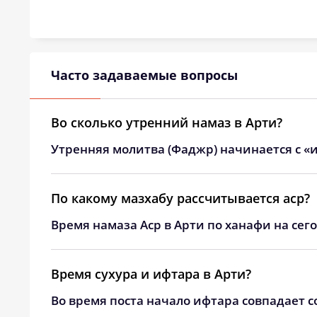
24, Пн
03:34
25, Вт
03:37
26, Ср
03:41
Часто задаваемые вопросы
27, Чт
03:44
Во сколько утренний намаз в Арти?
28, Пт
03:48
Утренняя молитва (Фаджр) начинается с «и
29, Сб
03:51
30, Вс
03:54
По какому мазхабу рассчитывается аср?
Время намаза Аср в Арти по ханафи на сег
31, Пн
03:57
Время сухура и ифтара в Арти?
Во время поста начало ифтара совпадает с