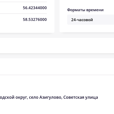
05:33
13:11
17:15
56.42344000
Форматы времени
05:35
13:10
17:14
58.53276000
05:37
13:10
17:12
05:39
13:10
17:11
05:41
13:10
17:10
05:43
13:10
17:08
05:45
13:09
17:07
05:47
13:09
17:06
05:49
13:09
17:04
одской округ, село Азигулово, Советская улица
05:51
13:09
17:03