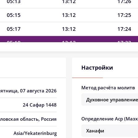
05:13
13:12
17:26
05:15
13:12
17:25
05:17
13:12
17:24
05:19
13:12
17:23
05:21
13:12
17:22
Настройки
05:23
13:11
17:21
05:25
13:11
17:20
Метод расчёта молитв
Пятница, 07 августа 2026
05:27
13:11
17:18
24 Сафар 1448
05:29
13:11
17:17
Определение Аср (Мазх
дловская область, Россия
05:31
13:11
17:16
Asia/Yekaterinburg