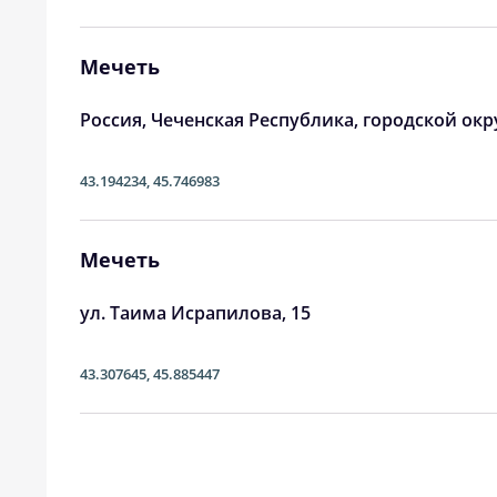
24, Пн
03:40
25, Вт
03:41
Мечеть
26, Ср
03:43
Россия, Чеченская Республика, городской окр
27, Чт
03:44
43.194234
,
45.746983
28, Пт
03:45
29, Сб
03:47
Мечеть
30, Вс
03:48
ул. Таима Исрапилова, 15
31, Пн
03:50
43.307645
,
45.885447