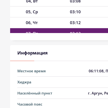
04, Вт
03:08
05, Ср
03:10
06, Чт
03:12
07, Пт
03:13
08, Сб
03:15
Информация
09, Вс
03:16
10, Пн
03:18
Местное время
06:11:09
, 
11, Вт
03:20
Хиджра
12, Ср
03:21
Населённый пункт
г. Аргун, 
13, Чт
03:23
Часовой пояс