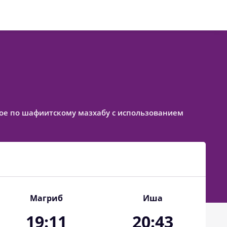
енное по шафиитскому мазхабу с использованием
Магриб
Иша
19:11
20:43