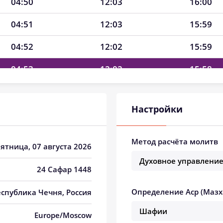
04:50
12:03
16:00
04:51
12:03
15:59
04:52
12:02
15:59
04:53
12:02
15:58
04:54
12:02
15:58
Настройки
04:55
12:02
15:57
04:56
12:02
15:57
Метод расчёта молитв
Пятница, 07 августа 2026
04:57
12:02
15:56
24 Сафар 1448
04:58
12:02
15:55
Определение Аср (Мазх
Республика Чечня, Россия
04:59
12:01
15:55
Europe/Moscow