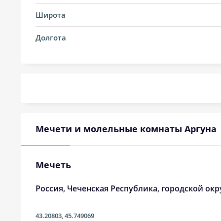
14, Пт
03:24
Широта
15, Сб
03:26
Долгота
16, Вс
03:27
17, Пн
03:29
18, Вт
03:30
19, Ср
03:32
Мечети и молельные комнаты Аргуна
20, Чт
03:34
21, Пт
03:35
Мечеть
22, Сб
03:37
Россия, Чеченская Республика, городской окр
23, Вс
03:38
43.20803
,
45.749069