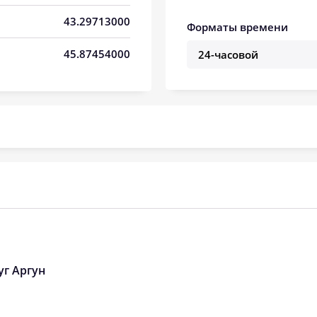
05:00
12:01
15:54
43.29713000
Форматы времени
05:02
12:01
15:53
45.87454000
05:03
12:01
15:53
05:04
12:01
15:52
05:05
12:00
15:51
05:06
12:00
15:50
05:07
12:00
15:49
05:08
12:00
15:49
05:09
11:59
15:48
уг Аргун
05:10
11:59
15:47