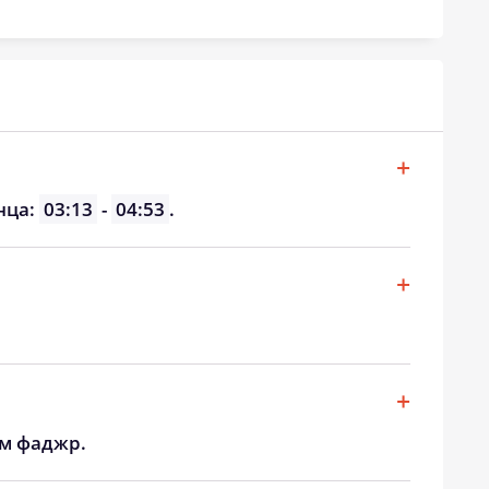
нца:
03:13
-
04:53
.
ом фаджр.