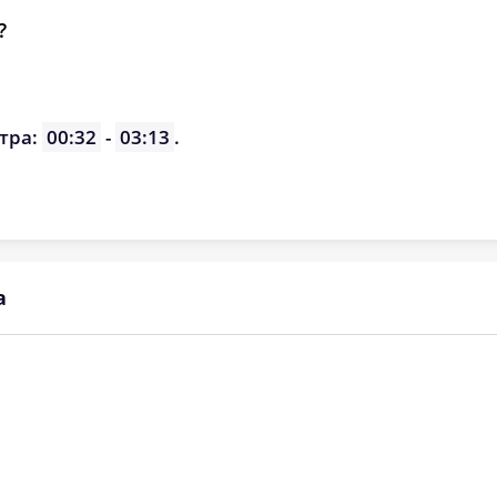
?
тра:
00:32
-
03:13
.
а