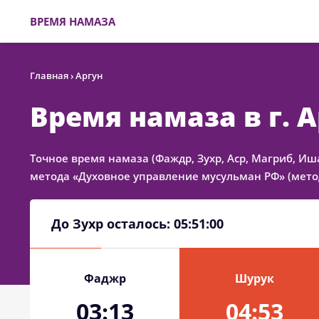
ВРЕМЯ НАМАЗА
Главная
›
Аргун
Время намаза в г. 
Точное время намаза (Фаждр, Зухр, Аср, Магриб, Иш
метода «Духовное управление мусульман РФ» (метод
До Зухр осталось:
05:51:00
Фаджр
Шурук
03:13
04:53