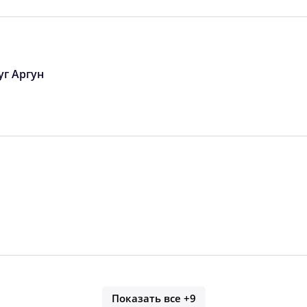
05:12
11:59
15:46
05:13
11:59
15:45
05:14
11:58
15:44
уг Аргун
05:15
11:58
15:43
05:16
11:58
15:42
05:17
11:57
15:41
05:18
11:57
15:40
05:19
11:57
15:39
Показать все
+9