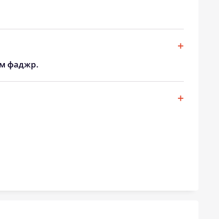
19:18
20:47
19:17
20:44
19:15
20:42
ом фаджр.
19:13
20:40
19:11
20:38
19:10
20:36
19:08
20:34
19:06
20:32