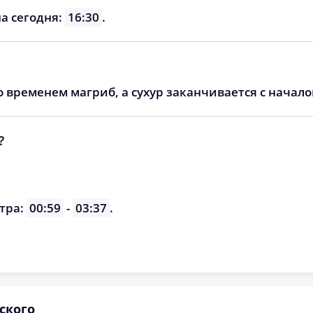
05:39
12:29
16:17
а сегодня:
16:30
.
05:40
12:29
16:16
05:42
12:29
16:15
о временем магриб, а сухур заканчивается с начал
05:43
12:28
16:14
05:44
12:28
16:13
?
05:45
12:28
16:12
05:46
12:27
16:11
тра:
00:59
-
03:37
.
05:48
12:27
16:10
ского