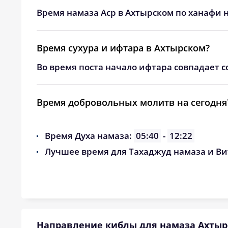
24, Пн
04:04
Время намаза Аср в Ахтырском по ханафи н
25, Вт
04:06
Время сухура и ифтара в Ахтырском?
26, Ср
04:07
Во время поста начало ифтара совпадает с
27, Чт
04:09
28, Пт
04:10
Время добровольных молитв на сегодня
29, Сб
04:12
Время Духа намаза:
05:40
-
12:22
30, Вс
04:14
Лучшее время для Тахаджуд намаза и Ви
31, Пн
04:15
Направление киблы для намаза Ахтыр