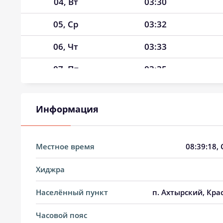
04, Вт
03:30
05, Ср
03:32
06, Чт
03:33
07, Пт
03:35
08, Сб
03:37
Информация
09, Вс
03:39
10, Пн
03:40
Местное время
08:39:19
,
11, Вт
03:42
Хиджра
12, Ср
03:44
Населённый пункт
п. Ахтырский, Кра
13, Чт
03:46
Часовой пояс