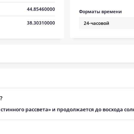
05:27
12:31
16:26
44.85460000
Форматы времени
05:29
12:31
16:25
38.30310000
05:30
12:31
16:24
05:31
12:31
16:23
05:32
12:31
16:23
05:33
12:30
16:22
05:35
12:30
16:21
05:36
12:30
16:20
?
стинного рассвета» и продолжается до восхода сол
05:37
12:30
16:19
05:38
12:29
16:18