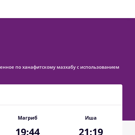
авленное по ханафитскому мазхабу с использованием
Магриб
Иша
19:44
21:19