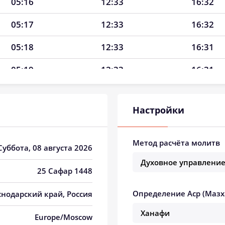
05:16
12:33
16:32
05:17
12:33
16:32
05:18
12:33
16:31
05:19
12:33
16:31
05:20
12:32
16:30
Настройки
05:22
12:32
16:29
05:23
12:32
16:29
Метод расчёта молитв
 Суббота, 08 августа 2026
05:24
12:32
16:28
25 Сафар 1448
05:25
12:32
16:27
Определение Аср (Мазх
снодарский край, Россия
05:26
12:32
16:27
Europe/Moscow