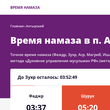
ВРЕМЯ НАМАЗА
Главная
›
Ахтырский
Время намаза в п.
Точное время намаза (Фаждр, Зухр, Аср, Магриб, Иш
метода «Духовное управление мусульман РФ» (метод
До Зухр осталось:
03:52:49
Фаджр
Шурук
03:37
05:20