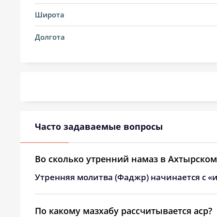
14, Пт
03:47
Широта
15, Сб
03:49
Долгота
16, Вс
03:51
17, Пн
03:52
18, Вт
03:54
19, Ср
03:56
Часто задаваемые вопросы
20, Чт
03:58
21, Пт
03:59
Во сколько утренний намаз в Ахтырском
Утренняя молитва (Фаджр) начинается с «и
22, Сб
04:01
23, Вс
04:02
По какому мазхабу рассчитывается аср?