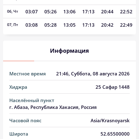
03:07
05:26
13:06
17:13
20:44
22:52
06, Чт
03:08
05:28
13:05
17:13
20:42
22:49
07, Пт
03:11
05:30
13:05
17:12
20:40
22:46
08, Сб
Информация
03:14
05:31
13:05
17:11
20:38
22:43
09, Вс
03:17
05:33
13:05
17:10
20:36
22:40
10, Пн
Местное время
21:46
, Суббота, 08 августа 2026
03:20
05:35
13:05
17:09
20:34
22:36
11, Вт
Хиджра
25 Сафар 1448
03:23
05:36
13:05
17:08
20:32
22:33
12, Ср
Населённый пункт
03:26
05:38
13:05
17:07
20:30
22:30
13, Чт
г. Абаза, Республика Хакасия, Россия
03:29
05:40
13:04
17:06
20:28
22:27
14, Пт
Часовой пояс
Asia/Krasnoyarsk
03:32
05:41
13:04
17:05
20:26
22:24
15, Сб
Широта
52.65500000