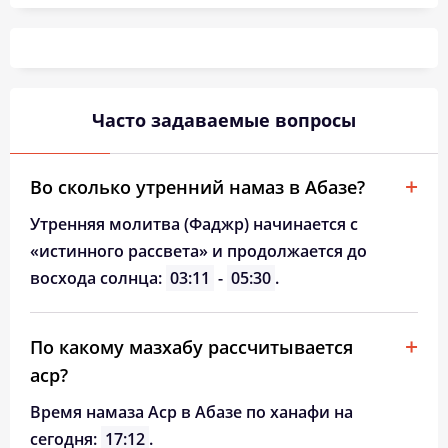
04:02
06:00
13:02
16:51
20:02
21:50
26, Ср
04:05
06:01
13:01
16:50
20:00
21:47
27, Чт
04:07
06:03
13:01
16:49
19:58
21:44
28, Пт
Часто задаваемые вопросы
04:10
06:05
13:01
16:47
19:56
21:41
29, Сб
04:12
06:06
13:00
16:46
19:53
21:38
30, Вс
Во сколько утренний намаз в Абазе?
04:15
06:08
13:00
16:45
19:51
21:36
31, Пн
Утренняя молитва (Фаджр) начинается с
«истинного рассвета» и продолжается до
восхода солнца:
03:11
-
05:30
.
По какому мазхабу рассчитывается
аср?
Время намаза Аср в Абазе по ханафи на
сегодня:
17:12
.