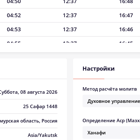
04:50
12:37
16:48
04:52
12:37
16:47
04:53
12:37
16:46
04:55
12:37
16:45
04:57
12:37
16:44
Настройки
04:59
12:37
16:43
05:00
12:36
16:42
Метод расчёта молитв
 Суббота, 08 августа 2026
05:02
12:36
16:41
25 Сафар 1448
05:04
12:36
16:40
Определение Аср (Мазх
Амурская область, Россия
05:06
12:36
16:39
Asia/Yakutsk