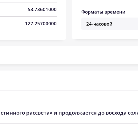
05:07
12:36
16:38
53.73601000
Форматы времени
05:09
12:36
16:37
127.25700000
05:11
12:35
16:36
05:13
12:35
16:35
05:14
12:35
16:33
05:16
12:35
16:32
05:18
12:34
16:31
05:20
12:34
16:30
стинного рассвета» и продолжается до восхода сол
05:21
12:34
16:29
05:23
12:34
16:27