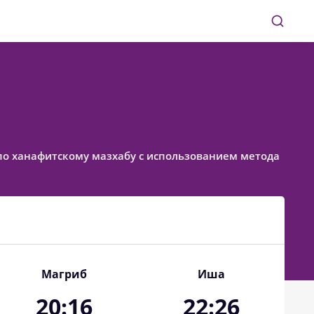
ое по ханафитскому мазхабу с использованием метода
Магриб
Иша
20:16
22:26