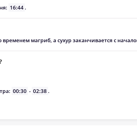
05:25
12:33
16:26
дня:
16:44
.
05:27
12:33
16:25
05:28
12:33
16:23
о временем магриб, а сухур заканчивается с начал
05:30
12:33
16:22
05:32
12:32
16:20
?
05:34
12:32
16:19
05:35
12:32
16:18
тра:
00:30
-
02:38
.
05:37
12:31
16:16