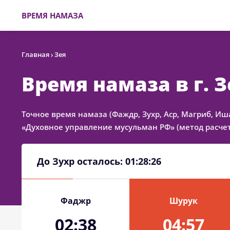
ВРЕМЯ НАМАЗА
Главная
›
Зея
Время намаза в г. З
Точное время намаза (Фаждр, Зухр, Аср, Магриб, Иш
«Духовное управление мусульман РФ» (метод расчет
До Зухр осталось:
01:28:26
Фаджр
Шурук
02:38
04:57