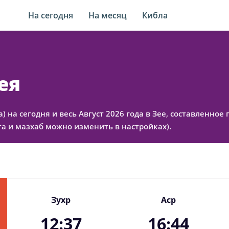
На сегодня
На месяц
Кибла
ея
а) на сегодня и весь Август 2026 года в Зее, составленн
а и мазхаб можно изменить в настройках).
Зухр
Аср
12:37
16:44