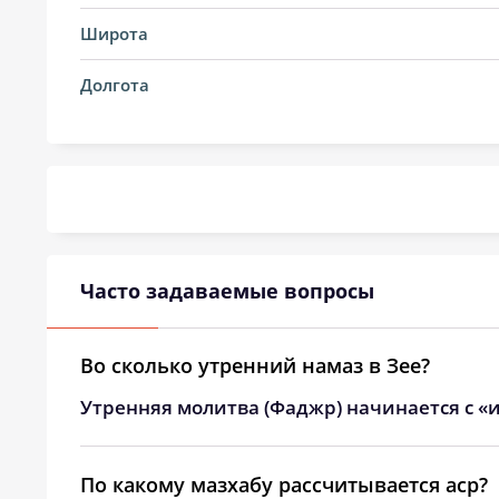
14, Пт
02:50
Широта
15, Сб
02:54
Долгота
16, Вс
02:57
17, Пн
03:00
18, Вт
03:03
19, Ср
03:06
Часто задаваемые вопросы
20, Чт
03:09
21, Пт
03:12
Во сколько утренний намаз в Зее?
Утренняя молитва (Фаджр) начинается с «и
22, Сб
03:15
23, Вс
03:18
По какому мазхабу рассчитывается аср?