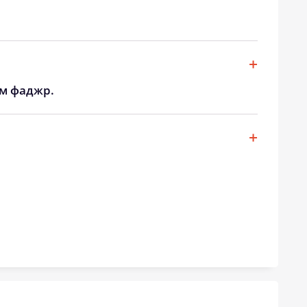
19:41
21:35
19:39
21:32
19:36
21:28
ом фаджр.
19:34
21:25
19:32
21:22
19:29
21:19
19:27
21:16
19:25
21:13