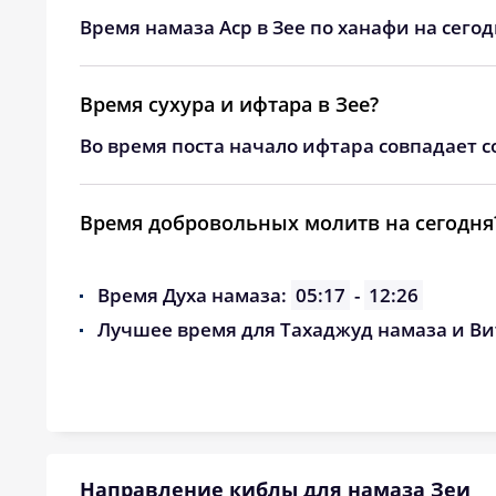
24, Пн
03:21
Время намаза Аср в Зее по ханафи на сего
25, Вт
03:24
Время сухура и ифтара в Зее?
26, Ср
03:26
Во время поста начало ифтара совпадает с
27, Чт
03:29
28, Пт
03:32
Время добровольных молитв на сегодня
29, Сб
03:34
Время Духа намаза:
05:17
-
12:26
30, Вс
03:37
Лучшее время для Тахаджуд намаза и Ви
31, Пн
03:40
Направление киблы для намаза Зеи