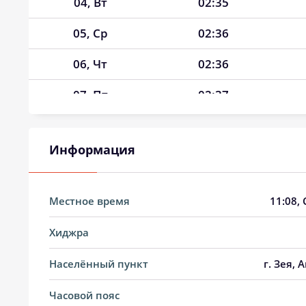
04, Вт
02:35
05, Ср
02:36
06, Чт
02:36
07, Пт
02:37
08, Сб
02:38
Информация
09, Вс
02:39
10, Пн
02:39
Местное время
11:08
,
11, Вт
02:40
Хиджра
12, Ср
02:43
Населённый пункт
г. Зея, 
13, Чт
02:47
Часовой пояс