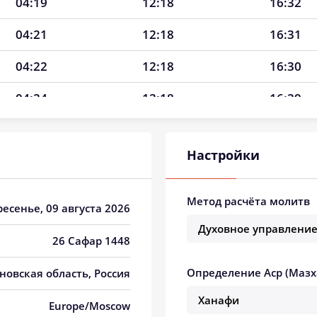
04:19
12:18
16:32
04:21
12:18
16:31
04:22
12:18
16:30
04:24
12:18
16:29
04:26
12:18
16:28
Настройки
04:28
12:17
16:27
04:30
12:17
16:26
Метод расчёта молитв
ресенье, 09 августа 2026
04:32
12:17
16:25
26 Сафар 1448
04:34
12:17
16:23
Определение Аср (Мазх
новская область, Россия
04:36
12:17
16:22
Europe/Moscow