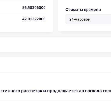
04:38
12:17
16:21
56.58306000
Форматы времени
04:40
12:16
16:20
42.01222000
04:42
12:16
16:19
04:44
12:16
16:17
04:47
12:16
16:16
04:49
12:16
16:15
04:51
12:15
16:13
04:53
12:15
16:12
стинного рассвета» и продолжается до восхода сол
04:55
12:15
16:10
04:57
12:15
16:09