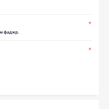
19:29
21:36
19:26
21:33
19:24
21:29
ом фаджр.
19:21
21:25
19:19
21:21
19:16
21:18
19:13
21:14
19:11
21:10