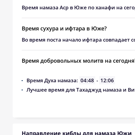
24, Пн
02:39
Время намаза Аср в Юже по ханафи на сег
25, Вт
02:42
Время сухура и ифтара в Юже?
26, Ср
02:46
Во время поста начало ифтара совпадает с
27, Чт
02:49
28, Пт
02:53
Время добровольных молитв на сегодня
29, Сб
02:56
Время Духа намаза:
04:48
-
12:06
30, Вс
02:59
Лучшее время для Тахаджуд намаза и Ви
31, Пн
03:02
Направление киблы для намаза Южи