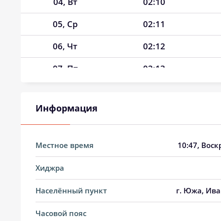
04, Вт
02:10
05, Ср
02:11
06, Чт
02:12
07, Пт
02:13
08, Сб
02:13
Информация
09, Вс
02:14
10, Пн
02:15
Местное время
10:47
, Воск
11, Вт
02:16
Хиджра
12, Ср
02:17
Населённый пункт
г. Южа, Ива
13, Чт
02:18
Часовой пояс