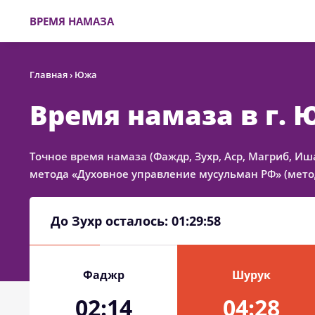
ВРЕМЯ НАМАЗА
Главная
›
Южа
Время намаза в г.
Точное время намаза (Фаждр, Зухр, Аср, Магриб, Иш
метода «Духовное управление мусульман РФ» (метод
До Зухр осталось:
01:29:58
Фаджр
Шурук
02:14
04:28