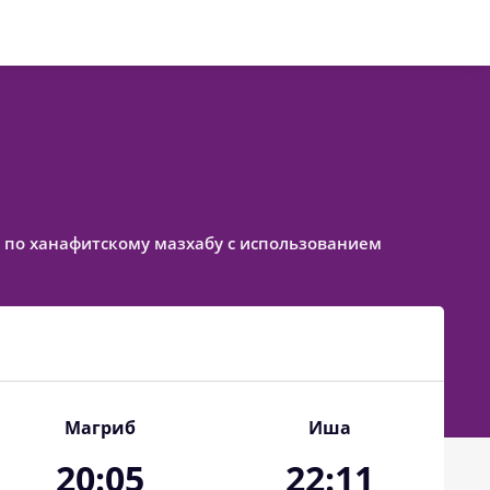
ое по ханафитскому мазхабу с использованием
Магриб
Иша
20:05
22:11