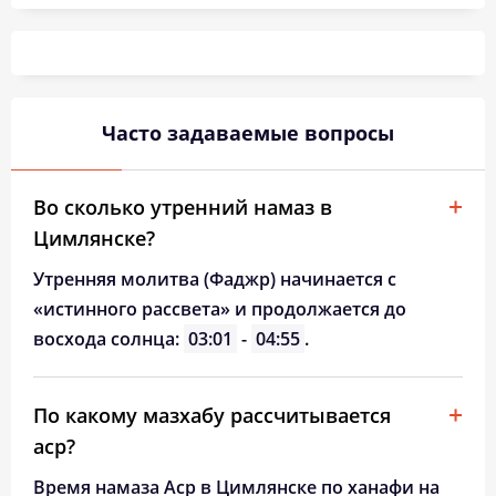
03:41
05:22
12:13
16:01
19:04
20:38
26, Ср
03:43
05:23
12:13
16:00
19:02
20:35
27, Чт
03:44
05:24
12:13
15:59
19:00
20:33
28, Пт
Часто задаваемые вопросы
03:46
05:26
12:13
15:58
18:59
20:31
29, Сб
03:48
05:27
12:12
15:57
18:57
20:28
30, Вс
Во сколько утренний намаз в
Цимлянске?
03:50
05:28
12:12
15:56
18:55
20:26
31, Пн
Утренняя молитва (Фаджр) начинается с
«истинного рассвета» и продолжается до
восхода солнца:
03:01
-
04:55
.
По какому мазхабу рассчитывается
аср?
Время намаза Аср в Цимлянске по ханафи на