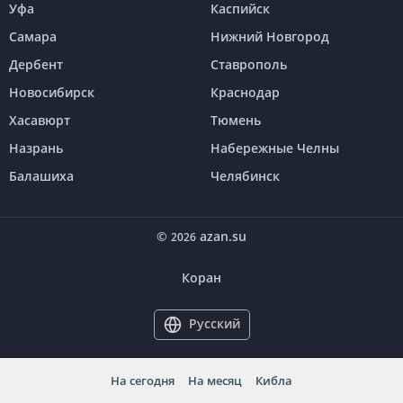
Уфа
Каспийск
Самара
Нижний Новгород
Дербент
Ставрополь
Новосибирск
Краснодар
Хасавюрт
Тюмень
Назрань
Набережные Челны
Балашиха
Челябинск
©
azan.su
2026
Коран
Русский
На сегодня
На месяц
Кибла