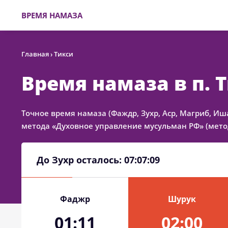
ВРЕМЯ НАМАЗА
Главная
›
Тикси
Время намаза в п. 
Точное время намаза (Фаждр, Зухр, Аср, Магриб, Иш
метода «Духовное управление мусульман РФ» (метод
До Зухр осталось:
07:07:09
Фаджр
Шурук
01:11
02:00