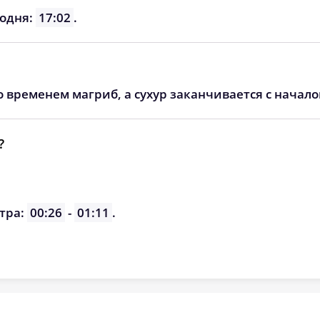
03:47
12:27
16:25
годня:
17:02
.
03:52
12:27
16:22
03:57
12:26
16:20
о временем магриб, а сухур заканчивается с начал
04:02
12:26
16:17
04:07
12:26
16:14
?
04:12
12:26
16:12
04:17
12:25
16:09
тра:
00:26
-
01:11
.
04:22
12:25
16:06