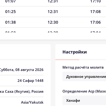
01:07
12:31
17:10
01:25
12:31
17:08
01:38
12:30
17:06
01:50
12:30
17:04
02:00
12:30
17:02
Настройки
02:09
12:30
17:00
02:18
12:30
16:58
Метод расчёта молитв
 Суббота, 08 августа 2026
02:26
12:30
16:56
24 Сафар 1448
02:33
12:30
16:54
Определение Аср (Мазх
ка Саха (Якутия), Россия
02:40
12:29
16:52
Asia/Yakutsk