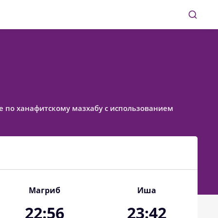
ное по ханафитскому мазхабу с использованием
Магриб
Иша
22:56
23:42