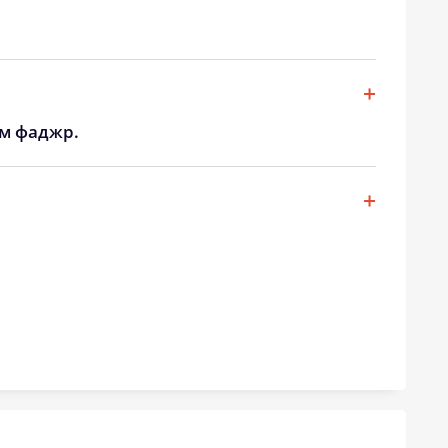
21:04
22:45
20:59
22:42
20:53
22:39
ом фаджр.
20:47
22:36
20:42
22:33
20:36
22:30
20:31
22:27
20:25
22:24