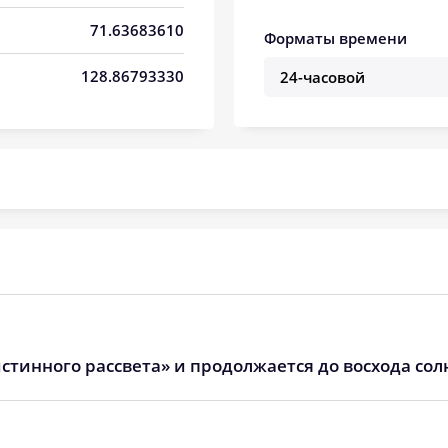
02:47
12:29
16:49
71.63683610
Форматы времени
02:54
12:29
16:47
128.86793330
03:01
12:29
16:45
03:07
12:29
16:42
03:13
12:28
16:40
03:19
12:28
16:38
03:25
12:28
16:35
03:30
12:28
16:33
стинного рассвета» и продолжается до восхода сол
03:36
12:28
16:30
03:41
12:27
16:28