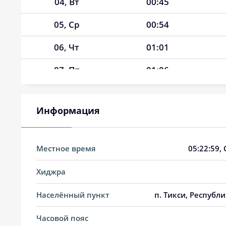
04, Вт
00:45
05, Ср
00:54
06, Чт
01:01
07, Пт
01:06
08, Сб
01:11
Информация
09, Вс
01:15
10, Пн
01:19
Местное время
05:23:00
,
11, Вт
01:23
Хиджра
12, Ср
01:26
Населённый пункт
п. Тикси, Республи
13, Чт
01:30
Часовой пояс