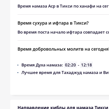
24, Пн
01:59
Время намаза Аср в Тикси по ханафи на се
25, Вт
02:02
Время сухура и ифтара в Тикси?
26, Ср
02:04
Во время поста начало ифтара совпадает с
27, Чт
02:06
28, Пт
02:09
Время добровольных молитв на сегодня
29, Сб
02:11
Время Духа намаза:
02:20
-
12:18
30, Вс
02:13
Лучшее время для Тахаджуд намаза и Ви
31, Пн
02:15
Направление киблы для намаза Тикси