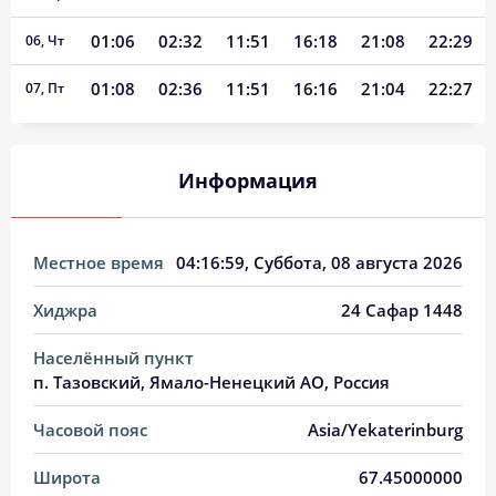
01:06
02:32
11:51
16:18
21:08
22:29
06, Чт
01:08
02:36
11:51
16:16
21:04
22:27
07, Пт
01:09
02:41
11:51
16:15
20:59
22:24
08, Сб
Информация
01:11
02:45
11:51
16:13
20:54
22:22
09, Вс
01:13
02:49
11:51
16:11
20:50
22:20
10, Пн
Местное время
04:17:00
, Суббота, 08 августа 2026
01:15
02:53
11:50
16:10
20:46
22:17
11, Вт
Хиджра
24 Сафар 1448
01:17
02:57
11:50
16:08
20:41
22:15
12, Ср
Населённый пункт
01:19
03:01
11:50
16:06
20:37
22:13
13, Чт
п. Тазовский, Ямало-Ненецкий АО, Россия
01:21
03:05
11:50
16:04
20:32
22:11
14, Пт
Часовой пояс
Asia/Yekaterinburg
01:22
03:09
11:50
16:02
20:28
22:08
15, Сб
Широта
67.45000000