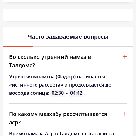
03:02
05:20
12:32
16:22
19:42
21:48
26, Ср
03:06
05:22
12:31
16:21
19:40
21:44
27, Чт
03:09
05:24
12:31
16:19
19:37
21:40
28, Пт
Часто задаваемые вопросы
03:13
05:26
12:31
16:18
19:34
21:37
29, Сб
03:16
05:28
12:31
16:16
19:32
21:33
30, Вс
Во сколько утренний намаз в
Талдоме?
03:19
05:30
12:30
16:15
19:29
21:29
31, Пн
Утренняя молитва (Фаджр) начинается с
«истинного рассвета» и продолжается до
восхода солнца:
02:30
-
04:42
.
По какому мазхабу рассчитывается
аср?
Время намаза Аср в Талдоме по ханафи на