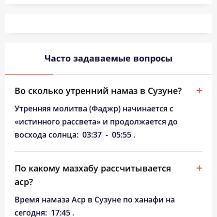
04:26
06:28
13:33
17:23
20:36
22:28
26, Ср
04:29
06:30
13:32
17:21
20:34
22:25
27, Чт
04:32
06:32
13:32
17:20
20:31
22:22
28, Пт
Часто задаваемые вопросы
04:34
06:34
13:32
17:19
20:29
22:19
29, Сб
04:37
06:35
13:31
17:17
20:27
22:16
30, Вс
Во сколько утренний намаз в Сузуне?
04:39
06:37
13:31
17:16
20:24
22:12
31, Пн
Утренняя молитва (Фаджр) начинается с
«истинного рассвета» и продолжается до
восхода солнца:
03:37
-
05:55
.
По какому мазхабу рассчитывается
аср?
Время намаза Аср в Сузуне по ханафи на
сегодня:
17:45
.