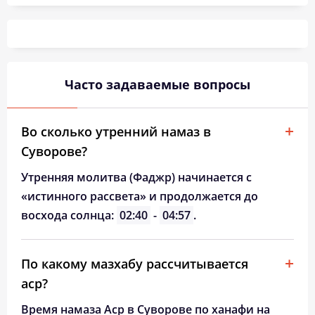
03:27
05:31
12:36
16:26
19:40
21:33
26, Ср
03:30
05:33
12:36
16:25
19:37
21:30
27, Чт
03:33
05:35
12:35
16:23
19:35
21:27
28, Пт
Часто задаваемые вопросы
03:36
05:36
12:35
16:22
19:33
21:24
29, Сб
03:38
05:38
12:35
16:20
19:30
21:20
30, Вс
Во сколько утренний намаз в
Суворове?
03:41
05:40
12:34
16:19
19:28
21:17
31, Пн
Утренняя молитва (Фаджр) начинается с
«истинного рассвета» и продолжается до
восхода солнца:
02:40
-
04:57
.
По какому мазхабу рассчитывается
аср?
Время намаза Аср в Суворове по ханафи на