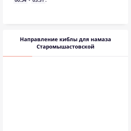
00:54
-
03:31
.
Направление киблы для намаза
Старомышастовской