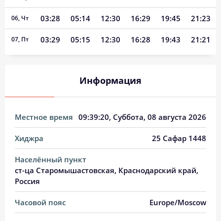
03:28
05:14
12:30
16:29
19:45
21:23
06, Чт
03:29
05:15
12:30
16:28
19:43
21:21
07, Пт
03:31
05:16
12:29
16:27
19:42
21:19
08, Сб
Информация
03:33
05:17
12:29
16:27
19:41
21:17
09, Вс
03:35
05:18
12:29
16:26
19:39
21:15
10, Пн
Местное время
09:39:20
, Суббота, 08 августа 2026
03:37
05:20
12:29
16:25
19:38
21:13
11, Вт
Хиджра
25 Сафар 1448
03:38
05:21
12:29
16:25
19:36
21:11
12, Ср
Населённый пункт
03:40
05:22
12:29
16:24
19:34
21:09
13, Чт
ст-ца Старомышастовская, Краснодарский край,
Россия
03:42
05:23
12:28
16:23
19:33
21:06
14, Пт
Часовой пояс
Europe/Moscow
03:44
05:24
12:28
16:22
19:31
21:04
15, Сб