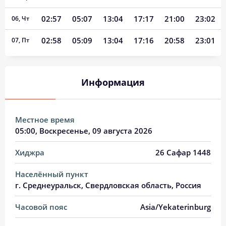
02:57
05:07
13:04
17:17
21:00
23:02
06, Чт
02:58
05:09
13:04
17:16
20:58
23:01
07, Пт
02:59
05:11
13:04
17:15
20:56
23:00
08, Сб
Информация
03:00
05:13
13:04
17:14
20:54
22:58
09, Вс
03:00
05:15
13:04
17:12
20:51
22:57
10, Пн
Местное время
03:01
05:17
13:03
17:11
20:49
22:56
11, Вт
05:00
, Воскресенье, 09 августа 2026
03:02
05:19
13:03
17:10
20:46
22:55
12, Ср
Хиджра
26 Сафар 1448
03:03
05:21
13:03
17:09
20:44
22:53
13, Чт
Населённый пункт
г. Среднеуральск, Свердловская область, Россия
03:04
05:23
13:03
17:08
20:42
22:52
14, Пт
Часовой пояс
Asia/Yekaterinburg
03:05
05:25
13:03
17:06
20:39
22:51
15, Сб