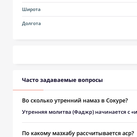
14, Пт
03:36
Широта
15, Сб
03:36
Долгота
16, Вс
03:38
17, Пн
03:42
18, Вт
03:45
19, Ср
03:49
Часто задаваемые вопросы
20, Чт
03:52
21, Пт
03:56
Во сколько утренний намаз в Сокуре?
Утренняя молитва (Фаджр) начинается с «и
22, Сб
03:59
23, Вс
04:02
По какому мазхабу рассчитывается аср?