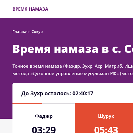
ВРЕМЯ НАМАЗА
Главная
›
Сокур
Время намаза в с. 
Точное время намаза (Фаждр, Зухр, Аср, Магриб, Иш
метода «Духовное управление мусульман РФ» (метод
До Зухр осталось:
02:40:17
Фаджр
Шурук
03:29
05:43