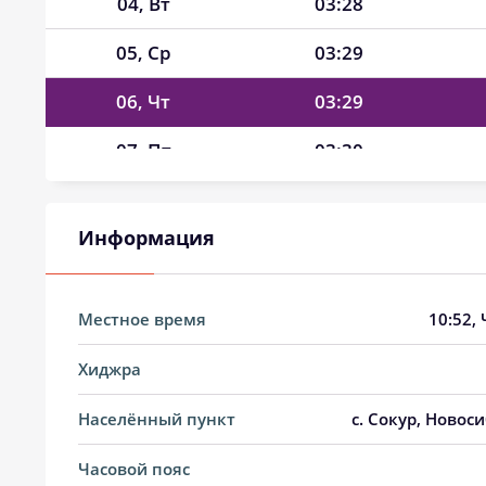
04, Вт
03:28
05, Ср
03:29
06, Чт
03:29
07, Пт
03:30
08, Сб
03:31
Информация
09, Вс
03:32
10, Пн
03:33
Местное время
10:52
,
11, Вт
03:33
Хиджра
12, Ср
03:34
Населённый пункт
с. Сокур, Новос
13, Чт
03:35
Часовой пояс