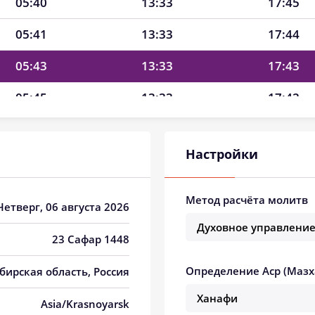
05:40
13:33
17:45
05:41
13:33
17:44
05:43
13:33
17:43
05:45
13:33
17:42
05:47
13:32
17:41
Настройки
05:49
13:32
17:40
05:51
13:32
17:39
Метод расчёта молитв
 Четверг, 06 августа 2026
05:53
13:32
17:38
23 Сафар 1448
05:54
13:32
17:37
Определение Аср (Мазх
ибирская область, Россия
05:56
13:32
17:36
Asia/Krasnoyarsk