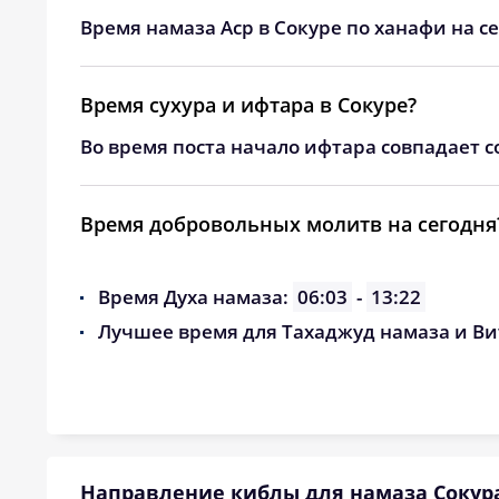
24, Пн
04:05
Время намаза Аср в Сокуре по ханафи на с
25, Вт
04:09
Время сухура и ифтара в Сокуре?
26, Ср
04:12
Во время поста начало ифтара совпадает с
27, Чт
04:15
28, Пт
04:18
Время добровольных молитв на сегодня
29, Сб
04:21
Время Духа намаза:
06:03
-
13:22
30, Вс
04:24
Лучшее время для Тахаджуд намаза и Ви
31, Пн
04:26
Направление киблы для намаза Сокур