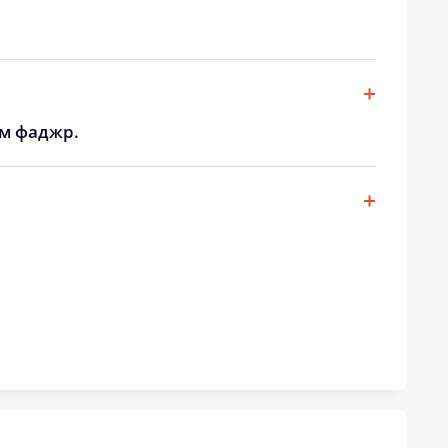
20:40
22:41
20:38
22:37
20:35
22:34
ом фаджр.
20:33
22:30
20:30
22:27
20:28
22:23
20:25
22:20
20:23
22:17