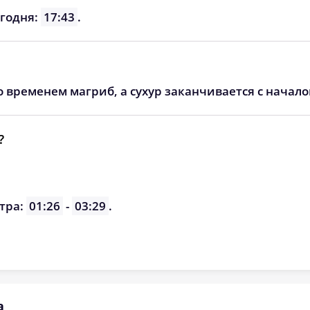
06:17
13:29
17:22
егодня:
17:43
.
06:19
13:29
17:21
06:21
13:29
17:19
о временем магриб, а сухур заканчивается с начал
06:23
13:28
17:18
06:25
13:28
17:16
?
06:26
13:28
17:15
06:28
13:27
17:13
тра:
01:26
-
03:29
.
06:30
13:27
17:12
а