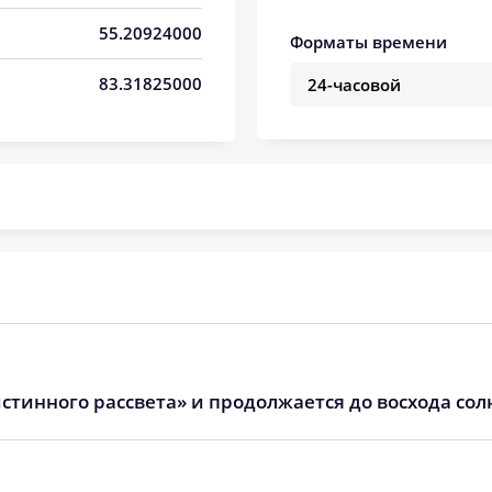
05:58
13:31
17:35
55.20924000
Форматы времени
06:00
13:31
17:34
83.31825000
06:02
13:31
17:32
06:04
13:31
17:31
06:06
13:31
17:30
06:08
13:30
17:29
06:09
13:30
17:27
06:11
13:30
17:26
стинного рассвета» и продолжается до восхода сол
06:13
13:30
17:25
06:15
13:29
17:23