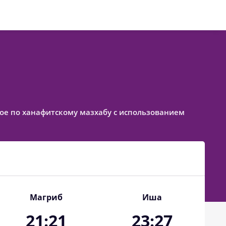
нное по ханафитскому мазхабу с использованием
Магриб
Иша
21:21
23:27