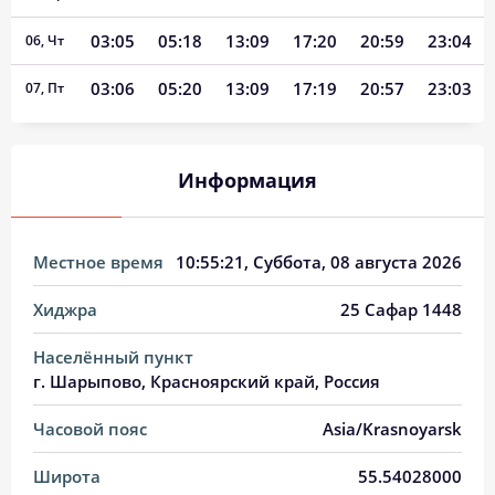
03:05
05:18
13:09
17:20
20:59
23:04
06, Чт
03:06
05:20
13:09
17:19
20:57
23:03
07, Пт
03:07
05:22
13:09
17:18
20:55
23:02
08, Сб
Информация
03:08
05:24
13:09
17:17
20:53
23:00
09, Вс
03:08
05:26
13:09
17:16
20:50
22:59
10, Пн
Местное время
10:55:22
, Суббота, 08 августа 2026
03:09
05:28
13:08
17:15
20:48
22:58
11, Вт
Хиджра
25 Сафар 1448
03:10
05:30
13:08
17:14
20:46
22:57
12, Ср
Населённый пункт
03:11
05:31
13:08
17:13
20:44
22:56
13, Чт
г. Шарыпово, Красноярский край, Россия
03:12
05:33
13:08
17:12
20:41
22:54
14, Пт
Часовой пояс
Asia/Krasnoyarsk
03:12
05:35
13:08
17:10
20:39
22:53
15, Сб
Широта
55.54028000