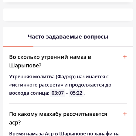
03:45
05:56
13:05
16:56
20:13
22:12
26, Ср
03:49
05:58
13:05
16:54
20:10
22:09
27, Чт
03:52
06:00
13:05
16:53
20:08
22:05
28, Пт
Часто задаваемые вопросы
03:55
06:02
13:04
16:51
20:05
22:02
29, Сб
03:58
06:04
13:04
16:50
20:03
21:59
30, Вс
Во сколько утренний намаз в
Шарыпове?
04:01
06:06
13:04
16:48
20:00
21:55
31, Пн
Утренняя молитва (Фаджр) начинается с
«истинного рассвета» и продолжается до
восхода солнца:
03:07
-
05:22
.
По какому мазхабу рассчитывается
аср?
Время намаза Аср в Шарыпове по ханафи на