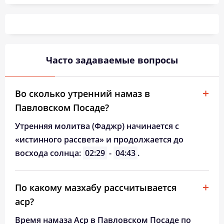
03:06
05:18
12:27
16:18
19:35
21:36
26, Ср
03:09
05:20
12:27
16:16
19:33
21:32
27, Чт
03:12
05:22
12:27
16:15
19:30
21:29
28, Пт
Часто задаваемые вопросы
03:16
05:24
12:26
16:13
19:28
21:25
29, Сб
03:19
05:26
12:26
16:12
19:25
21:22
30, Вс
Во сколько утренний намаз в
Павловском Посаде?
03:22
05:28
12:26
16:10
19:22
21:18
31, Пн
Утренняя молитва (Фаджр) начинается с
«истинного рассвета» и продолжается до
восхода солнца:
02:29
-
04:43
.
По какому мазхабу рассчитывается
аср?
Время намаза Аср в Павловском Посаде по