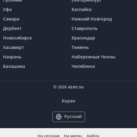
Уфа
Каспийск
Самара
Нижний Новгород
Дербент
Ставрополь
Новосибирск
Краснодар
Хасавюрт
Тюмень
Назрань
Набережные Челны
Балашиха
Челябинск
©
azan.su
2026
Коран
Русский
На сегодня
На месяц
Кибла