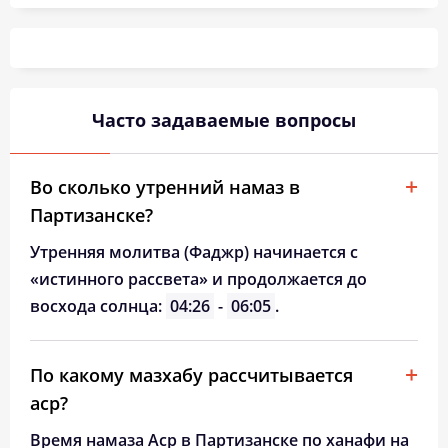
04:54
06:25
13:09
16:55
19:53
21:18
26, Ср
04:55
06:26
13:09
16:54
19:52
21:16
27, Чт
04:57
06:27
13:09
16:53
19:50
21:14
28, Пт
Часто задаваемые вопросы
04:58
06:28
13:09
16:52
19:48
21:12
29, Сб
05:00
06:29
13:08
16:51
19:47
21:10
30, Вс
Во сколько утренний намаз в
Партизанске?
05:01
06:30
13:08
16:51
19:45
21:08
31, Пн
Утренняя молитва (Фаджр) начинается с
«истинного рассвета» и продолжается до
восхода солнца:
04:26
-
06:05
.
По какому мазхабу рассчитывается
аср?
Время намаза Аср в Партизанске по ханафи на