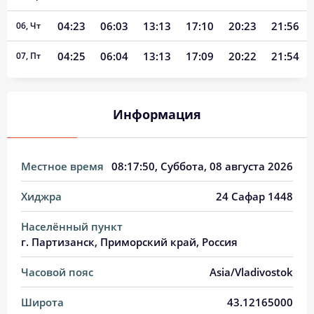
04:23
06:03
13:13
17:10
20:23
21:56
06, Чт
04:25
06:04
13:13
17:09
20:22
21:54
07, Пт
04:26
06:05
13:13
17:09
20:21
21:52
08, Сб
Информация
04:28
06:06
13:13
17:08
20:19
21:50
09, Вс
04:29
06:07
13:13
17:08
20:18
21:48
10, Пн
Местное время
08:17:51
, Суббота, 08 августа 2026
04:31
06:08
13:13
17:07
20:17
21:47
11, Вт
Хиджра
24 Сафар 1448
04:33
06:09
13:13
17:06
20:15
21:45
12, Ср
Населённый пункт
04:34
06:10
13:12
17:06
20:14
21:43
13, Чт
г. Партизанск, Приморский край, Россия
04:36
06:12
13:12
17:05
20:12
21:41
14, Пт
Часовой пояс
Asia/Vladivostok
04:37
06:13
13:12
17:04
20:11
21:39
15, Сб
Широта
43.12165000