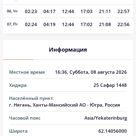
02:23
04:17
12:44
17:03
21:11
22:57
06, Чт
02:24
04:19
12:44
17:02
21:08
22:56
07, Пт
02:25
04:22
12:44
17:01
21:05
22:54
08, Сб
Информация
02:27
04:25
12:44
16:59
21:02
22:52
09, Вс
02:28
04:28
12:44
16:58
20:59
22:51
10, Пн
Местное время
16:36
, Суббота, 08 августа 2026
02:29
04:30
12:44
16:57
20:56
22:49
11, Вт
Хиджра
25 Сафар 1448
02:30
04:33
12:44
16:55
20:53
22:48
12, Ср
Населённый пункт
02:31
04:36
12:43
16:54
20:49
22:46
13, Чт
г. Нягань, Ханты-Мансийский АО - Югра, Россия
02:33
04:38
12:43
16:52
20:46
22:44
14, Пт
Часовой пояс
Asia/Yekaterinburg
02:34
04:41
12:43
16:51
20:43
22:43
15, Сб
Широта
62.14056000