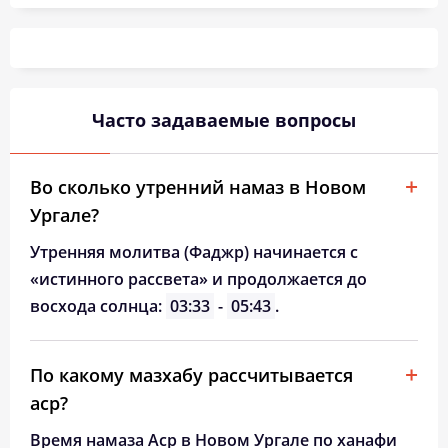
04:21
06:13
13:12
17:01
20:09
21:52
26, Ср
04:24
06:14
13:11
17:00
20:07
21:49
27, Чт
04:26
06:16
13:11
16:59
20:05
21:47
28, Пт
Часто задаваемые вопросы
04:28
06:18
13:11
16:57
20:03
21:44
29, Сб
04:30
06:19
13:10
16:56
20:01
21:41
30, Вс
Во сколько утренний намаз в Новом
Ургале?
04:32
06:21
13:10
16:55
19:58
21:38
31, Пн
Утренняя молитва (Фаджр) начинается с
«истинного рассвета» и продолжается до
восхода солнца:
03:33
-
05:43
.
По какому мазхабу рассчитывается
аср?
Время намаза Аср в Новом Ургале по ханафи