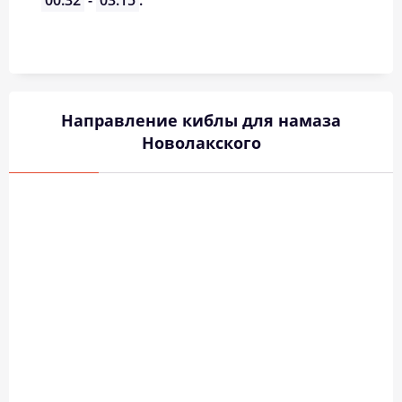
00:32
-
03:15
.
Направление киблы для намаза
Новолакского