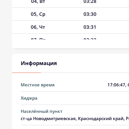
04, Вт
03:28
05, Ср
03:30
06, Чт
03:31
07, Пт
03:33
08, Сб
03:35
Информация
09, Вс
03:37
10, Пн
03:38
Местное время
17:06:48
,
11, Вт
03:40
Хиджра
12, Ср
03:42
Населённый пункт
13, Чт
03:43
ст-ца Новодмитриевская, Краснодарский край, Р