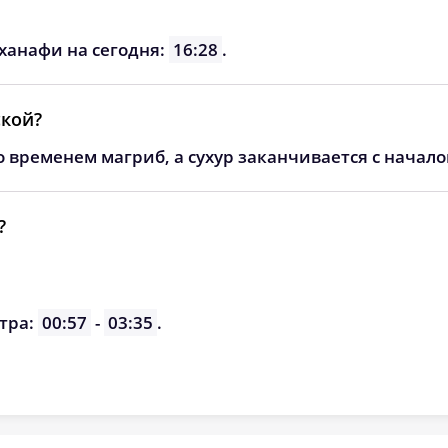
05:37
12:27
16:15
ханафи на сегодня:
16:28
.
05:38
12:27
16:14
05:39
12:26
16:13
ской?
05:41
12:26
16:12
о временем магриб, а сухур заканчивается с начал
05:42
12:26
16:11
?
05:43
12:25
16:10
05:44
12:25
16:09
тра:
05:45
00:57
-
03:35
.
12:25
16:08