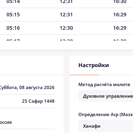
05:14
12:31
16:30
05:15
12:31
16:29
05:16
12:30
16:29
05:17
12:30
16:28
05:18
12:30
16:28
Настройки
05:19
12:30
16:27
05:21
12:30
16:26
Метод расчёта молитв
 Суббота, 08 августа 2026
05:22
12:30
16:26
25 Сафар 1448
05:23
12:30
16:25
Определение Аср (Мазх
05:24
12:29
16:24
оссия