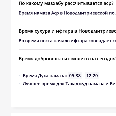
24, Пн
04:02
По какому мазхабу рассчитывается аср?
Время намаза Аср в Новодмитриевской по 
25, Вт
04:03
26, Ср
04:05
Время сухура и ифтара в Новодмитриев
27, Чт
04:07
Во время поста начало ифтара совпадает с
28, Пт
04:08
Время добровольных молитв на сегодня
29, Сб
04:10
30, Вс
04:11
Время Духа намаза:
05:38
-
12:20
Лучшее время для Тахаджуд намаза и Ви
31, Пн
04:13