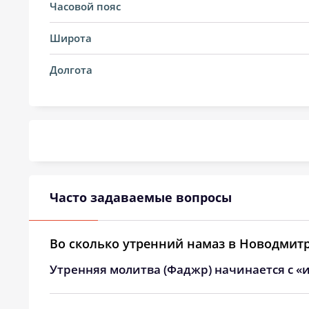
14, Пт
03:45
Часовой пояс
15, Сб
03:47
Широта
16, Вс
03:49
Долгота
17, Пн
03:50
18, Вт
03:52
19, Ср
03:54
20, Чт
03:55
Часто задаваемые вопросы
21, Пт
03:57
Во сколько утренний намаз в Новодмит
22, Сб
03:59
Утренняя молитва (Фаджр) начинается с «и
23, Вс
04:00