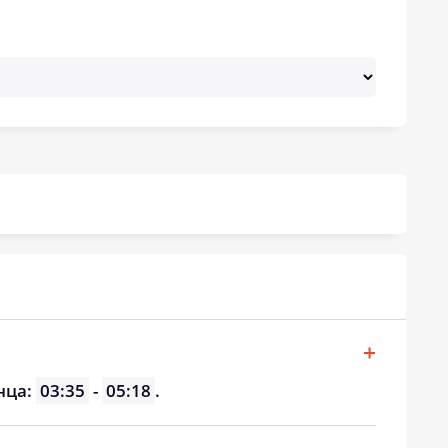
19:33
21:05
19:31
21:03
19:29
21:01
19:28
20:59
19:26
20:57
19:25
20:55
19:23
20:53
19:21
20:50
19:19
20:48
нца:
03:35
-
05:18
.
19:18
20:46