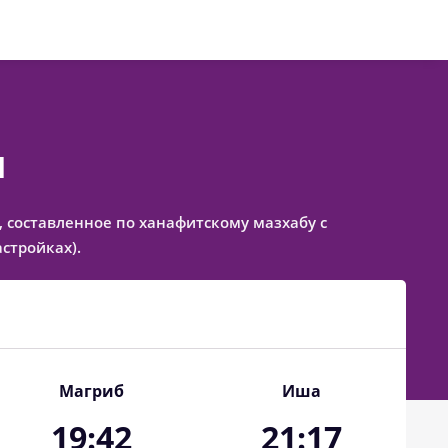
я
й, составленное по ханафитскому мазхабу с
стройках).
Магриб
Иша
19:42
21:17