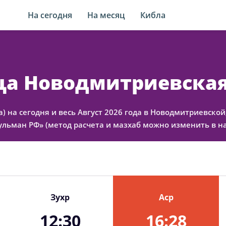
На сегодня
На месяц
Кибла
-ца Новодмитриевска
а) на сегодня и весь Август 2026 года в Новодмитриевско
льман РФ» (метод расчета и мазхаб можно изменить в на
Зухр
Аср
12:30
16:28