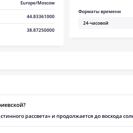
05:25
12:29
16:23
Europe/Moscow
Форматы времени
05:26
12:29
16:23
44.83361000
05:28
12:29
16:22
38.87250000
05:29
12:29
16:21
05:30
12:28
16:20
05:31
12:28
16:19
05:32
12:28
16:19
05:33
12:28
16:18
риевской?
05:35
12:27
16:17
стинного рассвета» и продолжается до восхода сол
05:36
12:27
16:16