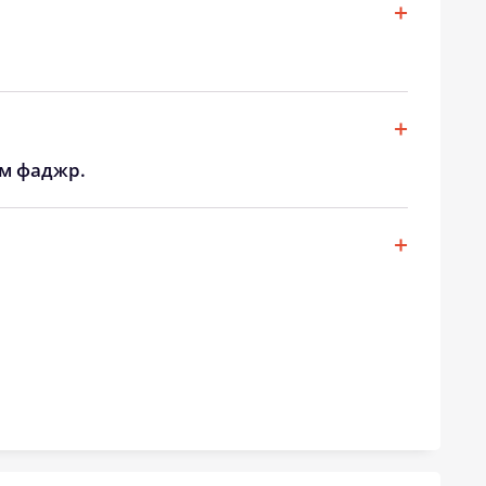
19:16
20:44
19:14
20:42
19:13
20:40
19:11
20:38
ом фаджр.
19:09
20:36
19:07
20:34
19:05
20:31
19:04
20:29