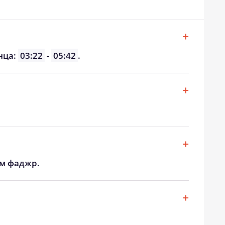
нца:
03:22
-
05:42
.
ом фаджр.