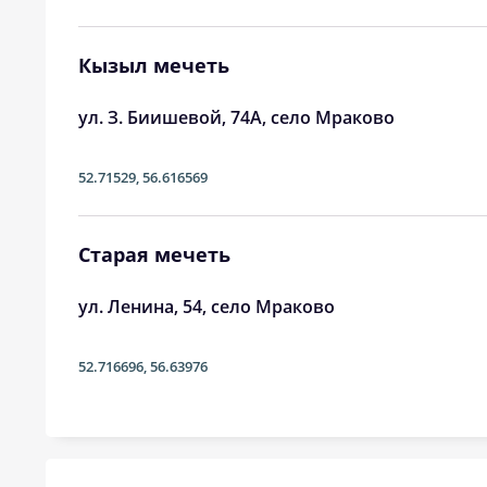
24, Пн
04:11
25, Вт
04:14
Кызыл мечеть
26, Ср
04:16
ул. З. Биишевой, 74А, село Мраково
27, Чт
04:19
52.71529
,
56.616569
28, Пт
04:21
29, Сб
04:24
Старая мечеть
30, Вс
04:26
ул. Ленина, 54, село Мраково
31, Пн
04:28
52.716696
,
56.63976