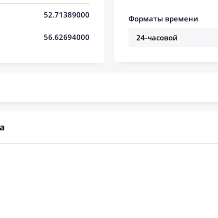
05:53
13:18
17:20
52.71389000
Форматы времени
05:55
13:18
17:18
56.62694000
05:57
13:18
17:17
05:58
13:18
17:16
06:00
13:17
17:15
06:02
13:17
17:14
а
06:04
13:17
17:13
06:05
13:17
17:12
06:07
13:16
17:10
06:09
13:16
17:09