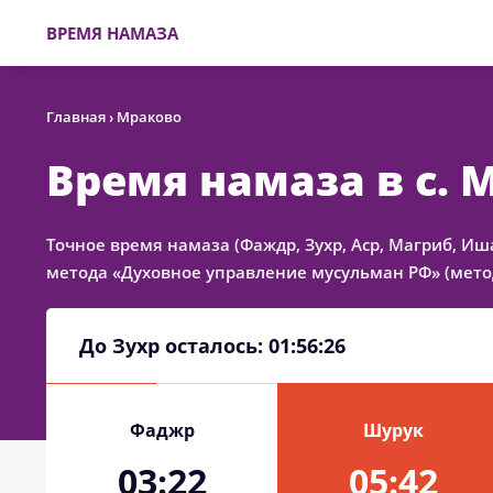
ВРЕМЯ НАМАЗА
Главная
›
Мраково
Время намаза в с. 
Точное время намаза (Фаждр, Зухр, Аср, Магриб, Иш
метода «Духовное управление мусульман РФ» (метод
До Зухр осталось:
01:56:26
Фаджр
Шурук
03:22
05:42