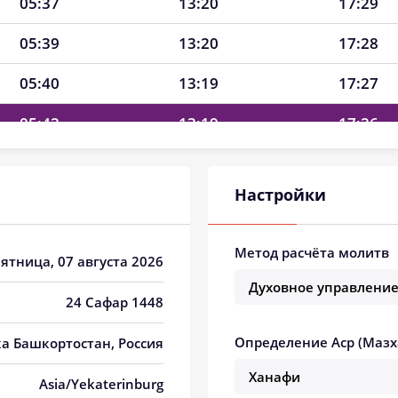
05:37
13:20
17:29
05:39
13:20
17:28
05:40
13:19
17:27
05:42
13:19
17:26
05:43
13:19
17:25
Настройки
05:45
13:19
17:25
05:47
13:19
17:24
Метод расчёта молитв
Пятница, 07 августа 2026
05:48
13:19
17:23
24 Сафар 1448
05:50
13:19
17:22
Определение Аср (Мазх
ка Башкортостан, Россия
05:52
13:18
17:21
Asia/Yekaterinburg