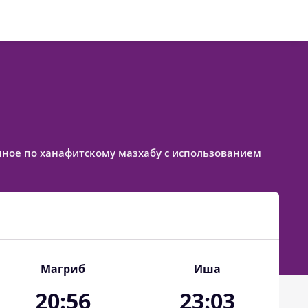
ленное по ханафитскому мазхабу с использованием
Магриб
Иша
20:56
23:03