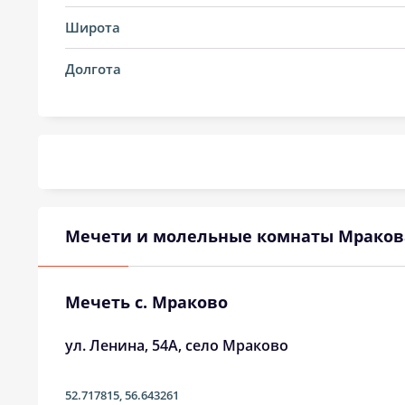
14, Пт
03:43
Широта
15, Сб
03:46
Долгота
16, Вс
03:49
17, Пн
03:52
18, Вт
03:55
19, Ср
03:57
Мечети и молельные комнаты Мраков
20, Чт
04:00
21, Пт
04:03
Мечеть с. Мраково
22, Сб
04:06
ул. Ленина, 54А, село Мраково
23, Вс
04:08
52.717815
,
56.643261