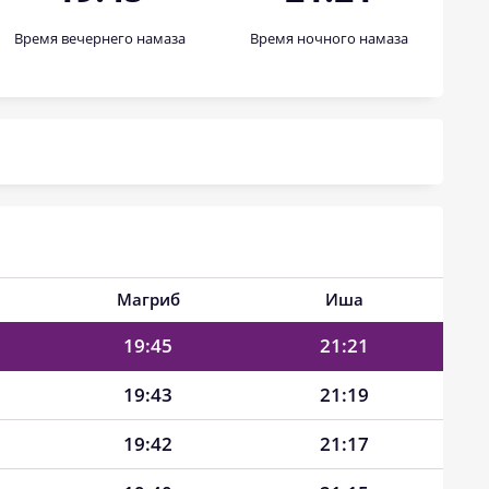
Время вечернего намаза
Время ночного намаза
19:53
21:33
19:51
21:31
19:50
21:29
19:49
21:27
19:47
21:25
19:46
21:23
Магриб
Иша
19:45
21:21
19:43
21:19
19:42
21:17