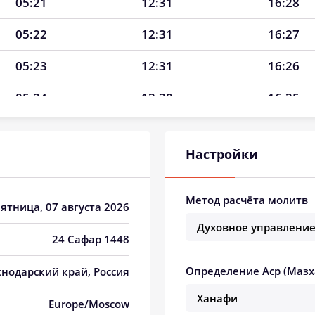
05:21
12:31
16:28
05:22
12:31
16:27
05:23
12:31
16:26
05:24
12:30
16:25
05:26
12:30
16:25
Настройки
05:27
12:30
16:24
05:28
12:30
16:23
Метод расчёта молитв
Пятница, 07 августа 2026
05:29
12:30
16:22
24 Сафар 1448
05:30
12:29
16:21
Определение Аср (Мазх
снодарский край, Россия
05:32
12:29
16:21
Europe/Moscow