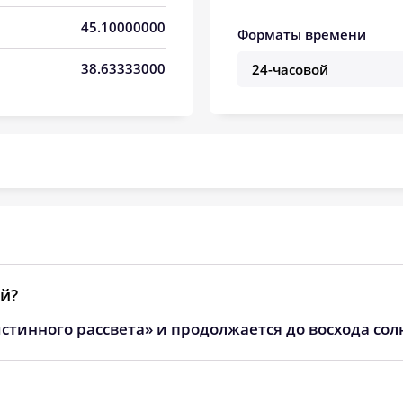
05:33
12:29
16:20
45.10000000
Форматы времени
05:34
12:29
16:19
38.63333000
05:35
12:28
16:18
05:36
12:28
16:17
05:38
12:28
16:16
05:39
12:28
16:15
05:40
12:27
16:14
05:41
12:27
16:13
й?
стинного рассвета» и продолжается до восхода сол
05:42
12:27
16:12
05:44
12:26
16:11