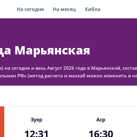
На сегодня
На месяц
Кибла
-ца Марьянская
) на сегодня и весь Август 2026 года в Марьянской, сост
льман РФ» (метод расчета и мазхаб можно изменить в на
Зухр
Аср
12:31
16:30