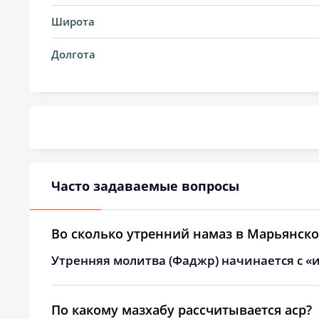
20, Чт
03:55
Широта
21, Пт
03:57
Долгота
22, Сб
03:58
23, Вс
04:00
24, Пн
04:02
25, Вт
04:03
Часто задаваемые вопросы
26, Ср
04:05
27, Чт
04:07
Во сколько утренний намаз в Марьянско
Утренняя молитва (Фаджр) начинается с «и
28, Пт
04:08
29, Сб
04:10
По какому мазхабу рассчитывается аср?