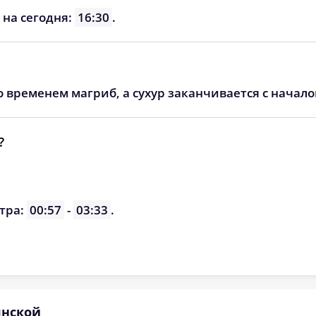
05:45
12:26
16:10
 на сегодня:
16:30
.
05:46
12:26
16:09
о временем магриб, а сухур заканчивается с начал
?
тра:
00:57
-
03:33
.
янской