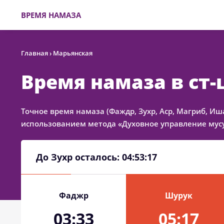
ВРЕМЯ НАМАЗА
Главная
›
Марьянская
Время намаза в ст
Точное время намаза (Фаждр, Зухр, Аср, Магриб, Иша
использованием метода «Духовное управление мусу
До Зухр осталось:
04:53:17
Фаджр
Шурук
03:33
05:17