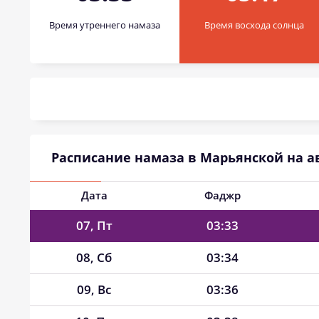
Время утреннего намаза
Время восхода солнца
01, Сб
03:22
02, Вс
03:24
03, Пн
03:25
04, Вт
03:27
Расписание намаза в Марьянской на ав
05, Ср
03:29
06, Чт
03:31
Дата
Фаджр
07, Пт
03:33
08, Сб
03:34
09, Вс
03:36