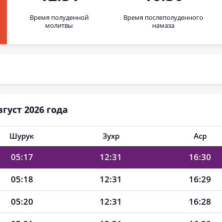
Время полуденной
Время послеполуденного
05:10
12:32
16:33
молитвы
намаза
05:11
12:32
16:32
05:13
12:32
16:32
05:14
12:32
16:31
густ 2026 года
05:15
12:32
16:31
05:16
12:31
16:30
Шурук
Зухр
Аср
05:17
12:31
16:30
05:18
12:31
16:29
05:20
12:31
16:28