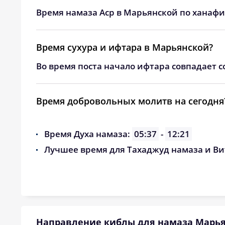
30, Вс
04:11
Время намаза Аср в Марьянской по ханафи
31, Пн
04:13
Время сухура и ифтара в Марьянской?
Во время поста начало ифтара совпадает с
Время добровольных молитв на сегодня
Время Духа намаза:
05:37
-
12:21
Лучшее время для Тахаджуд намаза и Ви
Направление киблы для намаза Марь