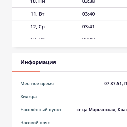
10, Пн
03:38
11, Вт
03:40
12, Ср
03:41
13, Чт
03:43
14, Пт
03:45
Информация
15, Сб
03:47
16, Вс
03:48
Местное время
07:37:52
, 
17, Пн
03:50
Хиджра
18, Вт
03:52
Населённый пункт
ст-ца Марьянская, Кра
19, Ср
03:53
Часовой пояс