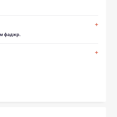
19:07
20:33
19:05
20:31
ом фаджр.