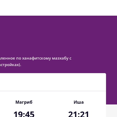
авленное по ханафитскому мазхабу с
стройках).
Магриб
Иша
19:45
21:21