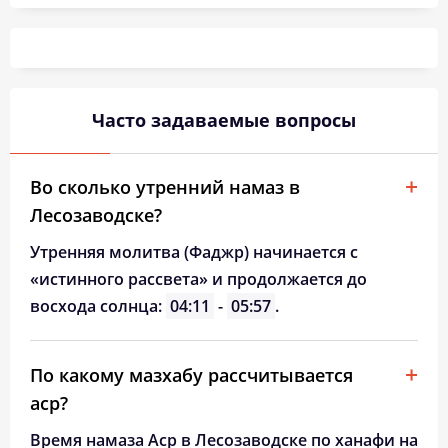
04:44
06:20
13:08
16:55
19:56
21:25
26, Ср
04:46
06:21
13:08
16:54
19:54
21:22
27, Чт
04:47
06:22
13:08
16:53
19:52
21:20
28, Пт
Часто задаваемые вопросы
04:49
06:23
13:07
16:52
19:50
21:18
29, Сб
04:50
06:25
13:07
16:51
19:49
21:16
30, Вс
Во сколько утренний намаз в
Лесозаводске?
04:52
06:26
13:07
16:50
19:47
21:14
31, Пн
Утренняя молитва (Фаджр) начинается с
«истинного рассвета» и продолжается до
восхода солнца:
04:11
-
05:57
.
По какому мазхабу рассчитывается
аср?
Время намаза Аср в Лесозаводске по ханафи на