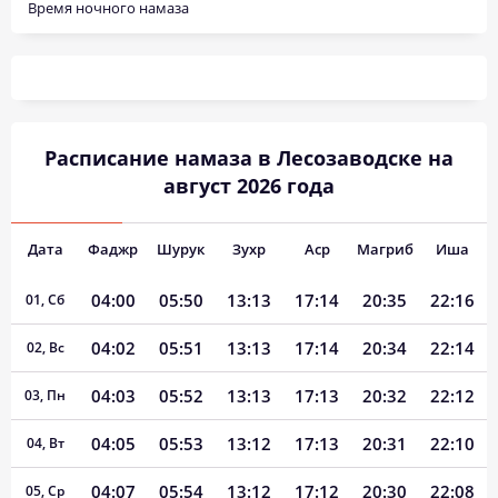
Время ночного намаза
Расписание намаза в Лесозаводске на
август 2026 года
Дата
Фаджр
Шурук
Зухр
Аср
Магриб
Иша
04:00
05:50
13:13
17:14
20:35
22:16
01, Сб
04:02
05:51
13:13
17:14
20:34
22:14
02, Вс
04:03
05:52
13:13
17:13
20:32
22:12
03, Пн
04:05
05:53
13:12
17:13
20:31
22:10
04, Вт
04:07
05:54
13:12
17:12
20:30
22:08
05, Ср