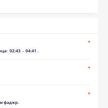
18:58
20:35
18:56
20:32
18:54
20:30
18:52
20:27
18:50
20:25
нца:
02:43
-
04:41
.
18:48
20:22
18:46
20:20
18:44
20:17
ом фаджр.