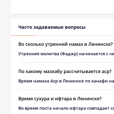
24, Пн
03:20
25, Вт
03:22
26, Ср
03:24
Часто задаваемые вопросы
27, Чт
03:26
Во сколько утренний намаз в Ленинске?
28, Пт
03:27
Утренняя молитва (Фаджр) начинается с «и
29, Сб
03:29
30, Вс
03:31
По какому мазхабу рассчитывается аср?
Время намаза Аср в Ленинске по ханафи на
31, Пн
03:33
Время сухура и ифтара в Ленинске?
Во время поста начало ифтара совпадает с