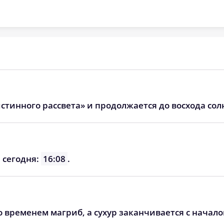
05:05
12:02
15:52
05:06
12:01
15:51
05:07
12:01
15:49
05:09
12:01
15:48
05:10
12:00
15:47
стинного рассвета» и продолжается до восхода сол
05:12
12:00
15:46
05:13
12:00
15:45
 сегодня:
16:08
.
05:14
12:00
15:44
о временем магриб, а сухур заканчивается с начал