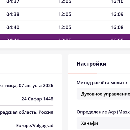
04:37
12:05
16:10
04:38
12:05
16:09
04:40
12:05
16:08
04:41
12:05
16:08
04:42
12:05
16:07
Настройки
04:44
12:05
16:06
04:45
12:05
16:05
Метод расчёта молитв
Пятница, 07 августа 2026
04:46
12:04
16:04
24 Сафар 1448
04:48
12:04
16:04
Определение Аср (Мазх
радская область, Россия
04:49
12:04
16:03
Europe/Volgograd