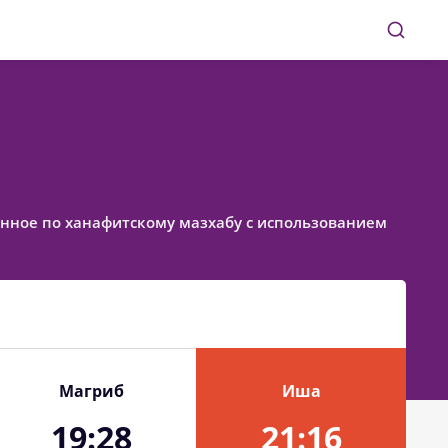
вленное по ханафитскому мазхабу с использованием
Магриб
Иша
19:28
21:16