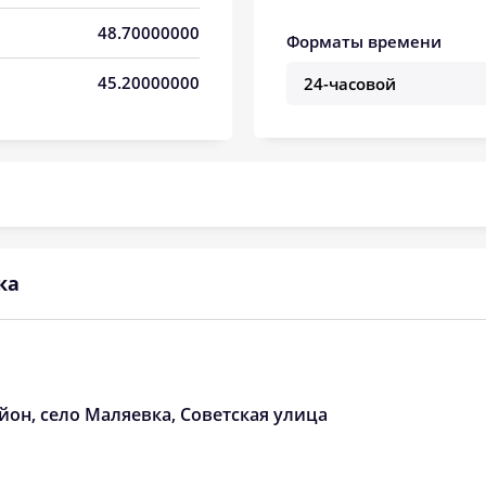
04:51
12:04
16:02
48.70000000
Форматы времени
04:52
12:04
16:01
45.20000000
04:53
12:04
16:00
04:55
12:03
15:59
04:56
12:03
15:58
04:58
12:03
15:57
ка
04:59
12:03
15:56
05:00
12:02
15:55
05:02
12:02
15:54
йон, село Маляевка, Советская улица
05:03
12:02
15:53