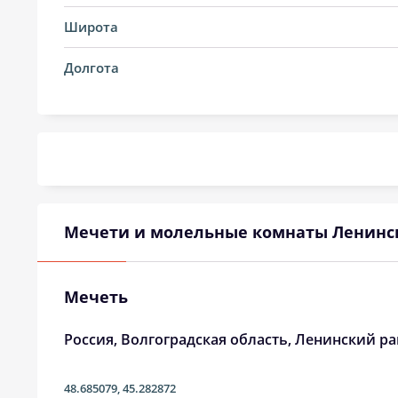
14, Пт
02:59
Широта
15, Сб
03:01
Долгота
16, Вс
03:03
17, Пн
03:05
18, Вт
03:07
19, Ср
03:09
Мечети и молельные комнаты Ленинс
20, Чт
03:11
21, Пт
03:13
Мечеть
22, Сб
03:16
Россия, Волгоградская область, Ленинский ра
23, Вс
03:18
48.685079
,
45.282872