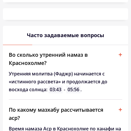
04:33
06:26
13:25
17:15
20:24
22:08
26, Ср
04:35
06:28
13:25
17:13
20:21
22:05
27, Чт
04:37
06:29
13:25
17:12
20:19
22:02
28, Пт
Часто задаваемые вопросы
04:40
06:31
13:24
17:11
20:17
21:59
29, Сб
04:42
06:32
13:24
17:09
20:15
21:57
30, Вс
Во сколько утренний намаз в
Краснохолме?
04:44
06:34
13:24
17:08
20:13
21:54
31, Пн
Утренняя молитва (Фаджр) начинается с
«истинного рассвета» и продолжается до
восхода солнца:
03:43
-
05:56
.
По какому мазхабу рассчитывается
аср?
Время намаза Аср в Краснохолме по ханафи на