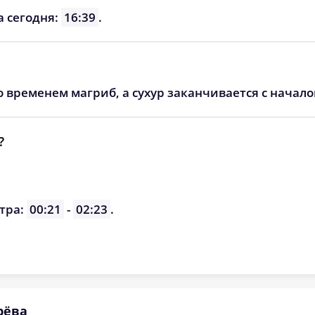
05:10
12:24
16:17
а сегодня:
16:39
.
05:12
12:24
16:15
05:14
12:23
16:14
о временем магриб, а сухур заканчивается с начал
05:16
12:23
16:12
05:18
12:23
16:11
?
05:20
12:22
16:09
05:22
12:22
16:08
тра:
00:21
-
02:23
.
05:24
12:22
16:06
рёва