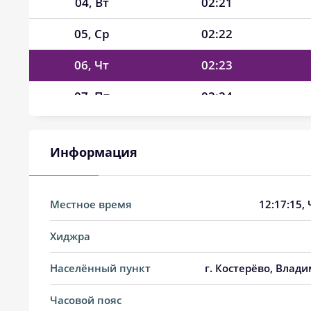
04, Вт
02:21
05, Ср
02:22
06, Чт
02:23
07, Пт
02:24
08, Сб
02:24
Информация
09, Вс
02:25
10, Пн
02:26
Местное время
12:17:16
,
11, Вт
02:27
Хиджра
12, Ср
02:28
Населённый пункт
г. Костерёво, Влади
13, Чт
02:28
Часовой пояс