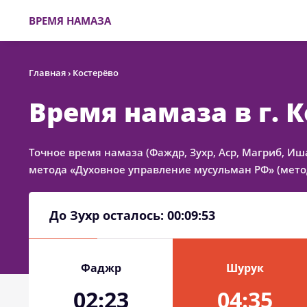
ВРЕМЯ НАМАЗА
Главная
›
Костерёво
Время намаза в г. 
Точное время намаза (Фаждр, Зухр, Аср, Магриб, Иш
метода «Духовное управление мусульман РФ» (метод
До Зухр осталось:
00:09:53
Фаджр
Шурук
02:23
04:35