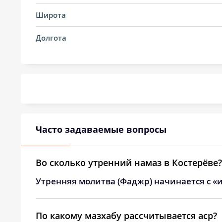
14, Пт
02:29
Широта
15, Сб
02:30
Долгота
16, Вс
02:31
17, Пн
02:32
18, Вт
02:33
19, Ср
02:36
Часто задаваемые вопросы
20, Чт
02:40
21, Пт
02:44
Во сколько утренний намаз в Костерёве?
Утренняя молитва (Фаджр) начинается с «и
22, Сб
02:47
23, Вс
02:51
По какому мазхабу рассчитывается аср?