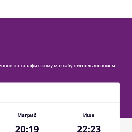
авленное по ханафитскому мазхабу с использованием
Магриб
Иша
20:19
22:23