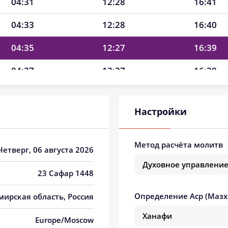
04:31
12:28
16:41
04:33
12:28
16:40
04:35
12:27
16:39
04:37
12:27
16:38
04:39
12:27
16:37
Настройки
04:41
12:27
16:36
04:43
12:27
16:35
Метод расчёта молитв
 Четверг, 06 августа 2026
04:45
12:27
16:34
23 Сафар 1448
04:47
12:27
16:32
Определение Аср (Мазх
мирская область, Россия
04:49
12:26
16:31
Europe/Moscow