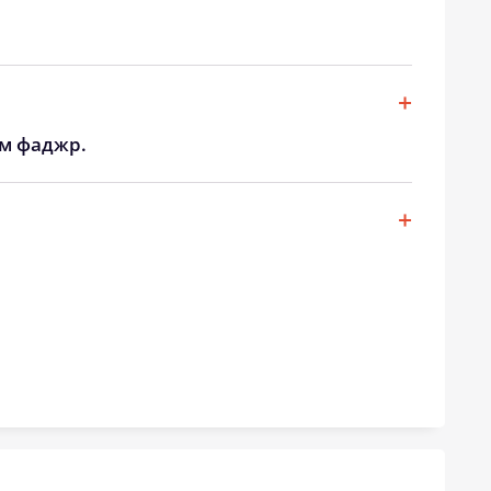
19:37
21:40
19:34
21:37
19:32
21:33
ом фаджр.
19:29
21:30
19:27
21:26
19:24
21:22
19:21
21:19
19:19
21:16