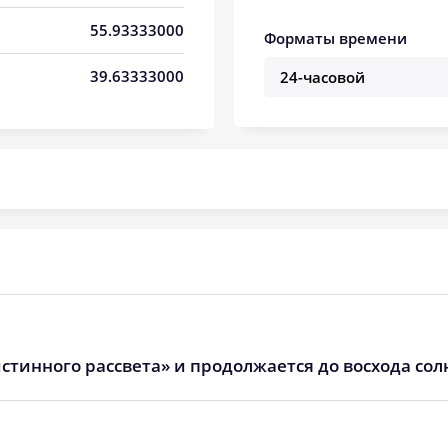
04:50
12:26
16:30
55.93333000
Форматы времени
04:52
12:26
16:29
39.63333000
04:54
12:26
16:28
04:56
12:26
16:26
04:58
12:25
16:25
05:00
12:25
16:24
05:02
12:25
16:22
05:04
12:25
16:21
стинного рассвета» и продолжается до восхода сол
05:06
12:24
16:20
05:08
12:24
16:18