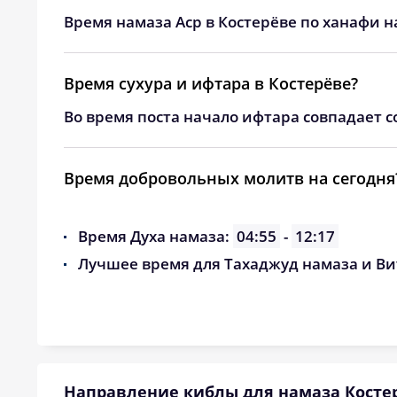
24, Пн
02:54
Время намаза Аср в Костерёве по ханафи н
25, Вт
02:58
Время сухура и ифтара в Костерёве?
26, Ср
03:01
Во время поста начало ифтара совпадает с
27, Чт
03:04
28, Пт
03:07
Время добровольных молитв на сегодня
29, Сб
03:10
Время Духа намаза:
04:55
-
12:17
30, Вс
03:14
Лучшее время для Тахаджуд намаза и Ви
31, Пн
03:17
Направление киблы для намаза Косте