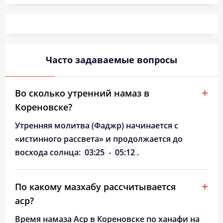
04:00
05:36
12:24
16:11
19:11
20:40
26, Ср
04:02
05:37
12:24
16:10
19:09
20:38
27, Чт
04:04
05:38
12:23
16:09
19:08
20:36
28, Пт
Часто задаваемые вопросы
04:05
05:40
12:23
16:08
19:06
20:33
29, Сб
04:07
05:41
12:23
16:07
19:04
20:31
30, Вс
Во сколько утренний намаз в
Кореновске?
04:08
05:42
12:23
16:06
19:02
20:29
31, Пн
Утренняя молитва (Фаджр) начинается с
«истинного рассвета» и продолжается до
восхода солнца:
03:25
-
05:12
.
По какому мазхабу рассчитывается
аср?
Время намаза Аср в Кореновске по ханафи на