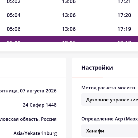
05:02
13:06
17:21
05:04
13:06
17:20
05:06
13:06
17:19
05:08
13:06
17:18
05:10
13:05
17:17
Настройки
05:12
13:05
17:16
05:14
13:05
17:15
Метод расчёта молитв
Пятница, 07 августа 2026
05:16
13:05
17:13
24 Сафар 1448
05:19
13:05
17:12
Определение Аср (Мазх
дловская область, Россия
05:21
13:05
17:11
Asia/Yekaterinburg