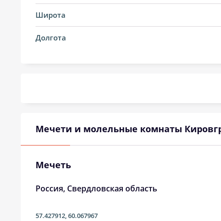
14, Пт
03:05
Широта
15, Сб
03:06
Долгота
16, Вс
03:06
17, Пн
03:07
18, Вт
03:08
19, Ср
03:09
Мечети и молельные комнаты Кировг
20, Чт
03:10
21, Пт
03:11
Мечеть
22, Сб
03:12
Россия, Свердловская область
23, Вс
03:14
57.427912
,
60.067967