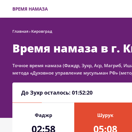
ВРЕМЯ НАМАЗА
Главная
›
Кировград
Время намаза в г. 
Точное время намаза (Фаждр, Зухр, Аср, Магриб, Иш
метода «Духовное управление мусульман РФ» (метод
До Зухр осталось:
01:52:20
Фаджр
Шурук
02:58
05:08