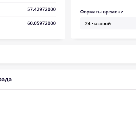
05:23
13:04
17:10
57.42972000
Форматы времени
05:25
13:04
17:08
60.05972000
05:27
13:04
17:07
05:29
13:04
17:06
05:31
13:04
17:04
05:33
13:03
17:03
рада
05:35
13:03
17:02
05:37
13:03
17:00
05:40
13:03
16:59
05:42
13:02
16:57