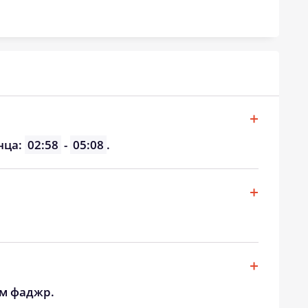
20:19
22:32
20:17
22:28
20:14
22:24
20:11
22:20
20:09
22:16
нца:
02:58
-
05:08
.
20:06
22:12
20:03
22:08
20:01
22:04
ом фаджр.