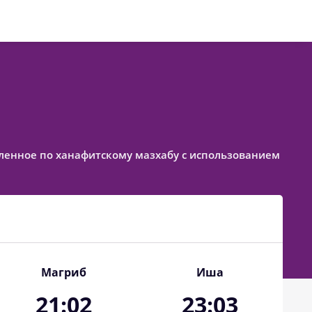
тавленное по ханафитскому мазхабу с использованием
Магриб
Иша
21:02
23:03