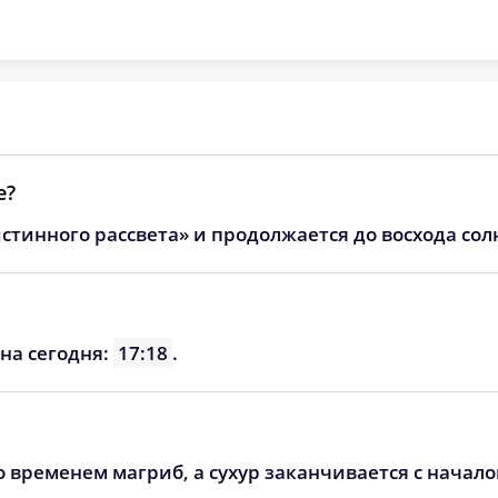
05:44
13:02
16:56
05:46
13:02
16:54
05:48
13:02
16:53
05:50
13:01
16:51
е?
05:52
13:01
16:49
стинного рассвета» и продолжается до восхода сол
05:54
13:01
16:48
05:56
13:00
16:46
на сегодня:
17:18
.
05:58
13:00
16:44
о временем магриб, а сухур заканчивается с начал