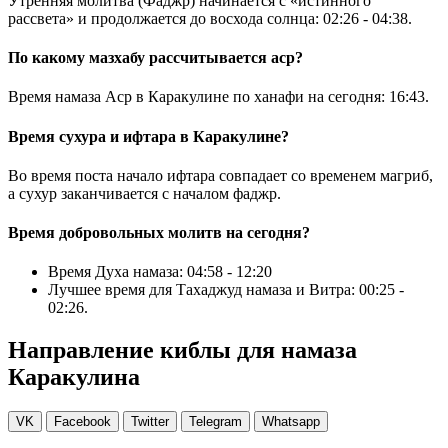
Утренняя молитва (Фаджр) начинается с «истинного
рассвета» и продолжается до восхода солнца:
02:26
-
04:38
.
По какому мазхабу рассчитывается аср?
Время намаза Аср в Каракулине по ханафи на сегодня:
16:43
.
Время сухура и ифтара в Каракулине?
Во время поста начало ифтара совпадает со временем магриб,
а сухур заканчивается с началом фаджр.
Время добровольных молитв на сегодня?
Время Духа намаза:
04:58
-
12:20
Лучшее время для Тахаджуд намаза и Витра:
00:25
-
02:26
.
Направление киблы для намаза
Каракулина
VK
Facebook
Twitter
Telegram
Whatsapp