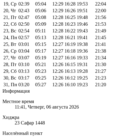
19, Ср
02:39
05:04
12:29
16:28
19:53
22:04
20, Чт
02:43
05:06
12:29
16:26
19:51
22:00
21, Пт
02:47
05:08
12:28
16:25
19:48
21:56
22, Сб
02:50
05:09
12:28
16:23
19:46
21:53
23, Вс
02:54
05:11
12:28
16:22
19:43
21:49
24, Пн
02:57
05:13
12:28
16:21
19:41
21:45
25, Вт
03:01
05:15
12:27
16:19
19:38
21:41
26, Ср
03:04
05:17
12:27
16:18
19:36
21:38
27, Чт
03:07
05:19
12:27
16:16
19:33
21:34
28, Пт
03:10
05:21
12:26
16:15
19:31
21:30
29, Сб
03:13
05:23
12:26
16:13
19:28
21:27
30, Вс
03:17
05:25
12:26
16:12
19:25
21:23
31, Пн
03:20
05:27
12:26
16:10
19:23
21:20
Информация
Местное время
11:41
, Четверг, 06 августа 2026
Хиджра
23 Сафар 1448
Населённый пункт