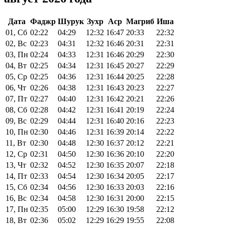
Дата
Фаджр
Шурук
Зухр
Аср
Магриб
Иша
01, Сб
02:22
04:29
12:32
16:47
20:33
22:32
02, Вс
02:23
04:31
12:32
16:46
20:31
22:31
03, Пн
02:24
04:33
12:31
16:46
20:29
22:30
04, Вт
02:25
04:34
12:31
16:45
20:27
22:29
05, Ср
02:25
04:36
12:31
16:44
20:25
22:28
06, Чт
02:26
04:38
12:31
16:43
20:23
22:27
07, Пт
02:27
04:40
12:31
16:42
20:21
22:26
08, Сб
02:28
04:42
12:31
16:41
20:19
22:24
09, Вс
02:29
04:44
12:31
16:40
20:16
22:23
10, Пн
02:30
04:46
12:31
16:39
20:14
22:22
11, Вт
02:30
04:48
12:30
16:37
20:12
22:21
12, Ср
02:31
04:50
12:30
16:36
20:10
22:20
13, Чт
02:32
04:52
12:30
16:35
20:07
22:18
14, Пт
02:33
04:54
12:30
16:34
20:05
22:17
15, Сб
02:34
04:56
12:30
16:33
20:03
22:16
16, Вс
02:34
04:58
12:30
16:31
20:00
22:15
17, Пн
02:35
05:00
12:29
16:30
19:58
22:12
18, Вт
02:36
05:02
12:29
16:29
19:55
22:08