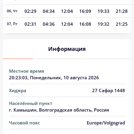
02:29
04:34
12:04
16:09
19:33
21:28
06, Чт
02:31
04:36
12:04
16:08
19:32
21:25
07, Пт
02:34
04:37
12:04
16:07
19:30
21:23
08, Сб
Информация
02:36
04:39
12:04
16:07
19:28
21:20
09, Вс
02:39
04:40
12:04
16:06
19:27
21:18
10, Пн
Местное время
02:41
04:42
12:04
16:05
19:25
21:15
11, Вт
20:23:04
, Понедельник, 10 августа 2026
02:44
04:43
12:03
16:04
19:23
21:12
12, Ср
Хиджра
27 Сафар 1448
02:46
04:45
12:03
16:03
19:21
21:10
13, Чт
Населённый пункт
г. Камышин, Волгоградская область, Россия
02:49
04:46
12:03
16:02
19:19
21:07
14, Пт
Часовой пояс
Europe/Volgograd
02:51
04:48
12:03
16:01
19:17
21:04
15, Сб