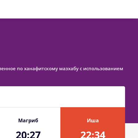
тавленное по ханафитскому мазхабу с использованием
Магриб
Иша
20:27
22:34