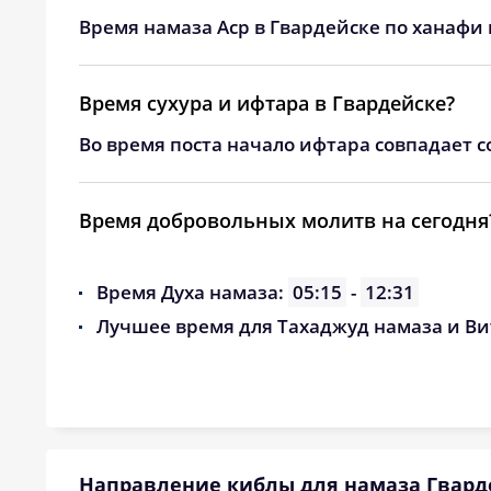
24, Пн
03:19
Время намаза Аср в Гвардейске по ханафи 
25, Вт
03:22
Время сухура и ифтара в Гвардейске?
26, Ср
03:25
Во время поста начало ифтара совпадает с
27, Чт
03:28
28, Пт
03:31
Время добровольных молитв на сегодня
29, Сб
03:34
Время Духа намаза:
05:15
-
12:31
30, Вс
03:37
Лучшее время для Тахаджуд намаза и Ви
31, Пн
03:40
Направление киблы для намаза Гвард