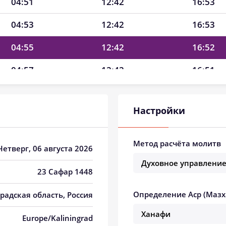
04:51
12:42
16:53
04:53
12:42
16:53
04:55
12:42
16:52
04:57
12:42
16:51
04:59
12:41
16:50
Настройки
05:00
12:41
16:49
05:02
12:41
16:48
Метод расчёта молитв
 Четверг, 06 августа 2026
05:04
12:41
16:47
23 Сафар 1448
05:06
12:41
16:45
Определение Аср (Мазх
радская область, Россия
05:08
12:41
16:44
Europe/Kaliningrad