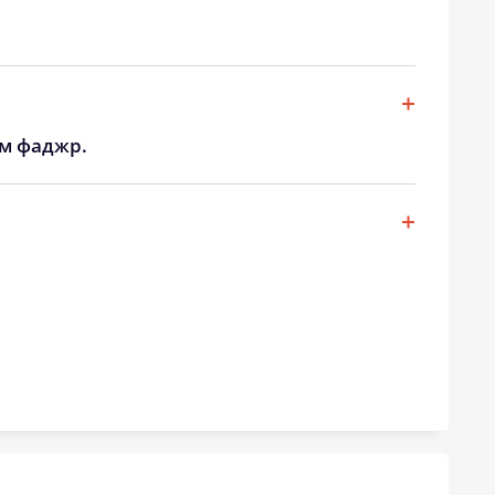
19:47
21:45
19:45
21:41
19:43
21:38
ом фаджр.
19:40
21:35
19:38
21:32
19:35
21:28
19:33
21:25
19:30
21:22