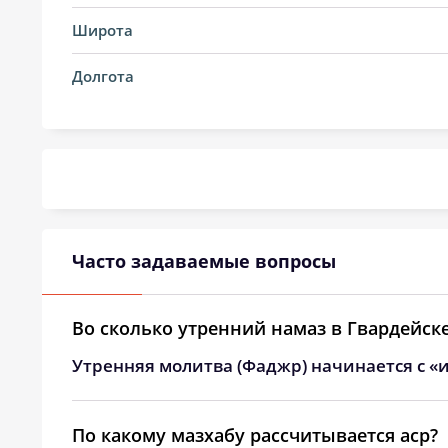
14, Пт
02:46
Широта
15, Сб
02:50
Долгота
16, Вс
02:54
17, Пн
02:57
18, Вт
03:00
19, Ср
03:04
Часто задаваемые вопросы
20, Чт
03:07
21, Пт
03:10
Во сколько утренний намаз в Гвардейск
Утренняя молитва (Фаджр) начинается с «и
22, Сб
03:13
23, Вс
03:16
По какому мазхабу рассчитывается аср?