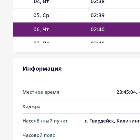
04, Вт
02:38
05, Ср
02:39
06, Чт
02:40
07, Пт
02:40
08, Сб
02:41
Информация
09, Вс
02:42
10, Пн
02:43
Местное время
23:45:05
,
11, Вт
02:43
Хиджра
12, Ср
02:44
Населённый пункт
г. Гвардейск, Калининг
13, Чт
02:45
Часовой пояс