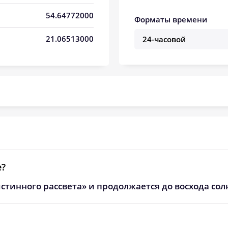
05:09
12:40
16:43
54.64772000
Форматы времени
05:11
12:40
16:42
21.06513000
05:13
12:40
16:41
05:15
12:40
16:40
05:17
12:40
16:38
05:19
12:39
16:37
05:20
12:39
16:36
05:22
12:39
16:35
е?
стинного рассвета» и продолжается до восхода сол
05:24
12:39
16:33
05:26
12:38
16:32