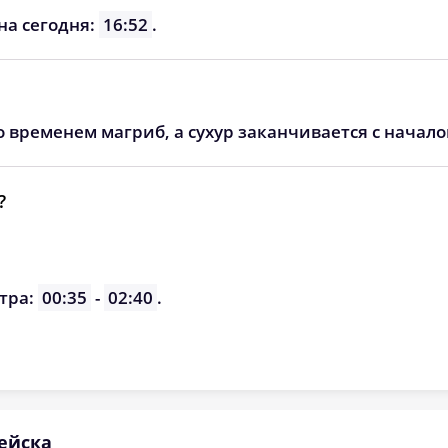
05:28
12:38
16:31
на сегодня:
16:52
.
05:30
12:38
16:29
05:32
12:38
16:28
о временем магриб, а сухур заканчивается с начал
05:33
12:37
16:26
05:35
12:37
16:25
?
05:37
12:37
16:23
05:39
12:36
16:22
тра:
00:35
-
02:40
.
05:41
12:36
16:20
ейска