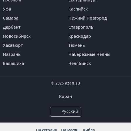
Уфа
Каспийск
Самара
Нижний Новгород
Дербент
Ставрополь
Новосибирск
Краснодар
Хасавюрт
Тюмень
Назрань
Набережные Челны
Балашиха
Челябинск
©
azan.su
2026
Коран
Русский
На сегодня
На месяц
Кибла