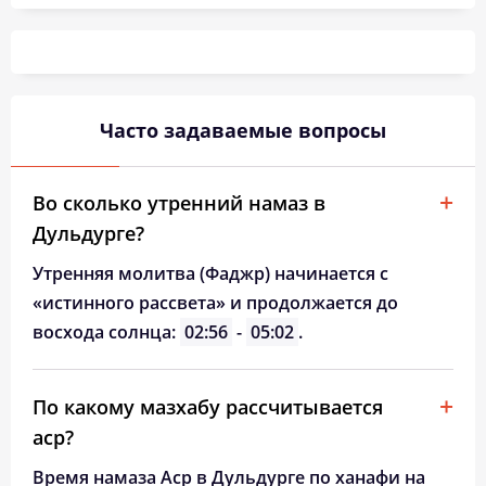
03:40
05:30
12:28
16:17
19:24
21:06
26, Ср
03:42
05:31
12:27
16:16
19:22
21:03
27, Чт
03:44
05:33
12:27
16:14
19:20
21:01
28, Пт
Часто задаваемые вопросы
03:46
05:34
12:27
16:13
19:18
20:58
29, Сб
03:48
05:36
12:26
16:12
19:16
20:55
30, Вс
Во сколько утренний намаз в
Дульдурге?
03:51
05:37
12:26
16:10
19:14
20:53
31, Пн
Утренняя молитва (Фаджр) начинается с
«истинного рассвета» и продолжается до
восхода солнца:
02:56
-
05:02
.
По какому мазхабу рассчитывается
аср?
Время намаза Аср в Дульдурге по ханафи на