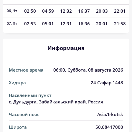
02:50
04:59
12:32
16:37
20:03
22:01
06, Чт
02:53
05:01
12:31
16:36
20:01
21:58
07, Пт
02:56
05:02
12:31
16:36
20:00
21:55
08, Сб
Информация
02:58
05:04
12:31
16:35
19:58
21:52
09, Вс
03:01
05:05
12:31
16:34
19:56
21:50
10, Пн
Местное время
06:00
, Суббота, 08 августа 2026
03:04
05:07
12:31
16:33
19:54
21:47
11, Вт
Хиджра
24 Сафар 1448
03:06
05:08
12:31
16:32
19:52
21:44
12, Ср
Населённый пункт
03:09
05:10
12:31
16:31
19:50
21:41
13, Чт
с. Дульдурга, Забайкальский край, Россия
03:11
05:11
12:30
16:30
19:49
21:39
14, Пт
Часовой пояс
Asia/Irkutsk
03:14
05:13
12:30
16:29
19:47
21:36
15, Сб
Широта
50.68417000