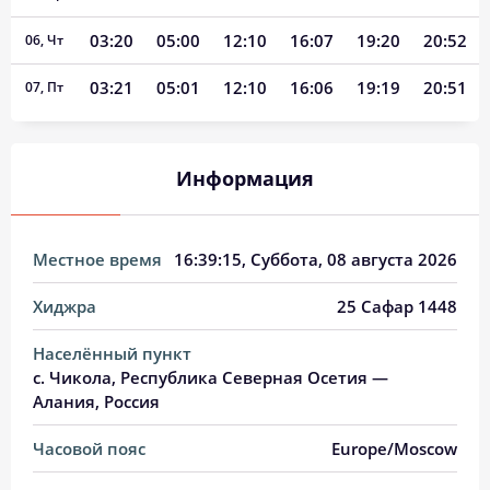
03:20
05:00
12:10
16:07
19:20
20:52
06, Чт
03:21
05:01
12:10
16:06
19:19
20:51
07, Пт
03:23
05:02
12:10
16:06
19:17
20:49
08, Сб
Информация
03:25
05:03
12:10
16:05
19:16
20:47
09, Вс
03:26
05:04
12:10
16:04
19:15
20:45
10, Пн
Местное время
16:39:16
, Суббота, 08 августа 2026
03:28
05:05
12:10
16:04
19:13
20:43
11, Вт
Хиджра
25 Сафар 1448
03:29
05:06
12:09
16:03
19:12
20:41
12, Ср
Населённый пункт
03:31
05:07
12:09
16:02
19:10
20:40
13, Чт
с. Чикола, Республика Северная Осетия —
Алания, Россия
03:33
05:09
12:09
16:02
19:09
20:38
14, Пт
Часовой пояс
Europe/Moscow
03:34
05:10
12:09
16:01
19:07
20:36
15, Сб