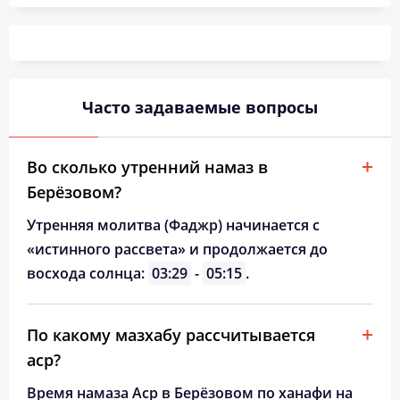
04:03
05:38
12:26
16:13
19:13
20:41
26, Ср
04:05
05:40
12:26
16:12
19:11
20:38
27, Чт
04:07
05:41
12:25
16:11
19:09
20:36
28, Пт
Часто задаваемые вопросы
04:08
05:42
12:25
16:10
19:07
20:34
29, Сб
04:10
05:43
12:25
16:09
19:05
20:32
30, Вс
Во сколько утренний намаз в
Берёзовом?
04:11
05:44
12:24
16:07
19:04
20:30
31, Пн
Утренняя молитва (Фаджр) начинается с
«истинного рассвета» и продолжается до
восхода солнца:
03:29
-
05:15
.
По какому мазхабу рассчитывается
аср?
Время намаза Аср в Берёзовом по ханафи на