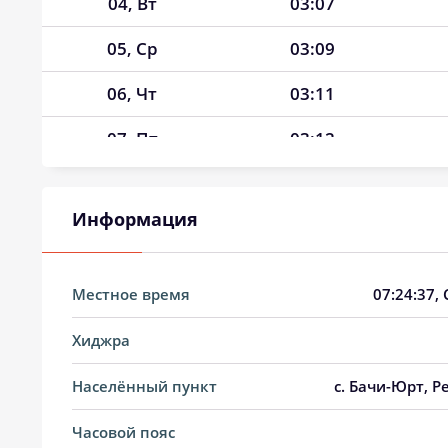
04, Вт
03:07
05, Ср
03:09
06, Чт
03:11
07, Пт
03:12
08, Сб
03:14
Информация
09, Вс
03:15
10, Пн
03:17
Местное время
07:24:38
,
11, Вт
03:19
Хиджра
12, Ср
03:20
Населённый пункт
с. Бачи-Юрт, Р
13, Чт
03:22
Часовой пояс