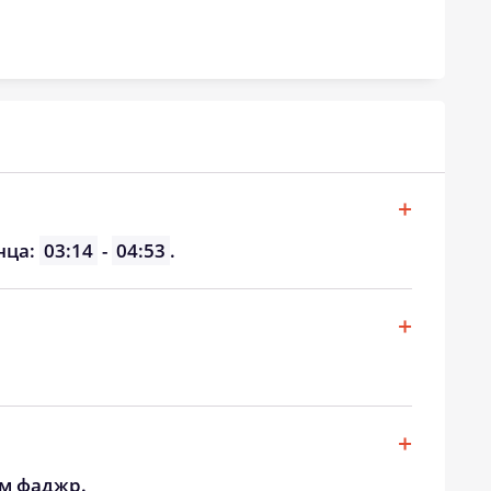
нца:
03:14
-
04:53
.
ом фаджр.