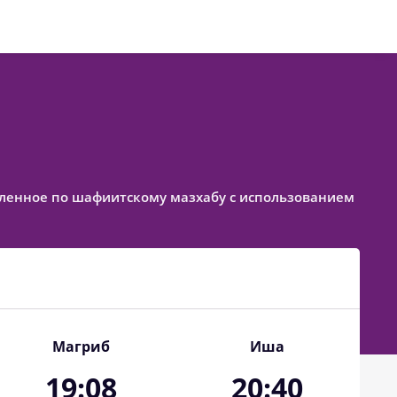
тавленное по шафиитскому мазхабу с использованием
Магриб
Иша
19:08
20:40