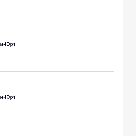
18:44
20:09
18:43
20:07
18:41
20:05
18:39
20:03
чи-Юрт
18:38
20:01
18:36
19:59
18:34
19:57
чи-Юрт
18:32
19:55