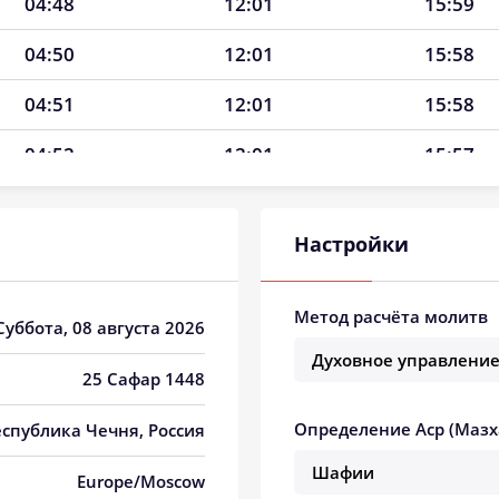
04:48
12:01
15:59
04:50
12:01
15:58
04:51
12:01
15:58
04:52
12:01
15:57
04:53
12:01
15:56
Настройки
04:54
12:01
15:56
04:55
12:01
15:55
Метод расчёта молитв
 Суббота, 08 августа 2026
04:56
12:00
15:55
25 Сафар 1448
04:57
12:00
15:54
Определение Аср (Мазх
еспублика Чечня, Россия
04:58
12:00
15:53
Europe/Moscow