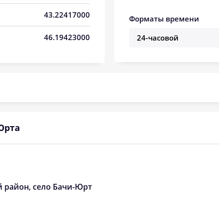
04:59
12:00
15:53
43.22417000
Форматы времени
05:00
12:00
15:52
46.19423000
05:02
12:00
15:51
05:03
11:59
15:50
05:04
11:59
15:50
05:05
11:59
15:49
Юрта
05:06
11:59
15:48
05:07
11:58
15:47
05:08
11:58
15:46
й район, село Бачи-Юрт
05:09
11:58
15:46