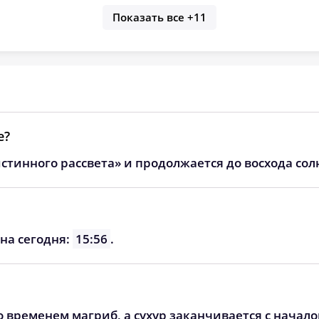
Показать все
+11
е?
стинного рассвета» и продолжается до восхода сол
на сегодня:
15:56
.
о временем магриб, а сухур заканчивается с начал