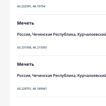
24, Пн
03:39
43.222591
,
46.19754
25, Вт
03:40
Мечеть
26, Ср
03:41
27, Чт
03:43
Россия, Чеченская Республика, Курчалоевски
28, Пт
03:44
43.231506
,
46.215355
29, Сб
03:46
Мечеть
30, Вс
03:47
Россия, Чеченская Республика, Курчалоевски
31, Пн
03:49
43.229751
,
46.189941