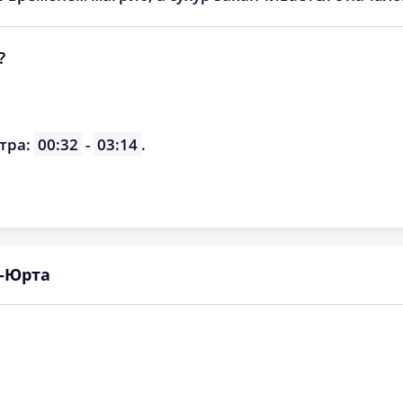
?
тра:
00:32
-
03:14
.
й-Юрта