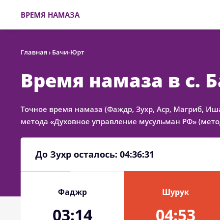
ВРЕМЯ НАМАЗА
Главная
›
Бачи-Юрт
Время намаза в с. 
Точное время намаза (Фаждр, Зухр, Аср, Магриб, Иш
метода «Духовное управление мусульман РФ» (метод
До Зухр осталось:
04:36:31
Фаджр
Шурук
03:14
04:53