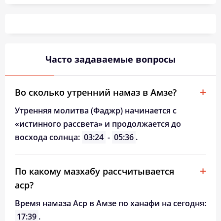
03:59
06:14
13:24
17:15
20:33
22:37
26, Ср
04:02
06:16
13:24
17:13
20:31
22:33
27, Чт
04:06
06:18
13:24
17:12
20:28
22:29
28, Пт
Часто задаваемые вопросы
04:09
06:20
13:23
17:10
20:26
22:26
29, Сб
04:12
06:22
13:23
17:09
20:23
22:22
30, Вс
Во сколько утренний намаз в Амзе?
04:15
06:24
13:23
17:07
20:21
22:19
31, Пн
Утренняя молитва (Фаджр) начинается с
«истинного рассвета» и продолжается до
восхода солнца:
03:24
-
05:36
.
По какому мазхабу рассчитывается
аср?
Время намаза Аср в Амзе по ханафи на сегодня:
17:39
.