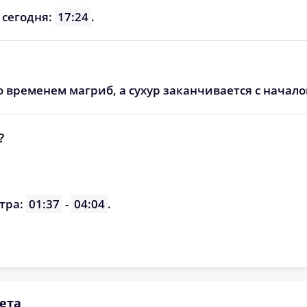
06:23
13:18
17:08
 сегодня:
17:24
.
06:24
13:18
17:07
06:25
13:18
17:06
о временем магриб, а сухур заканчивается с начал
06:27
13:17
17:05
06:28
13:17
17:03
?
06:29
13:17
17:02
06:31
13:16
17:01
тра:
01:37
-
04:04
.
06:32
13:16
17:00
ета