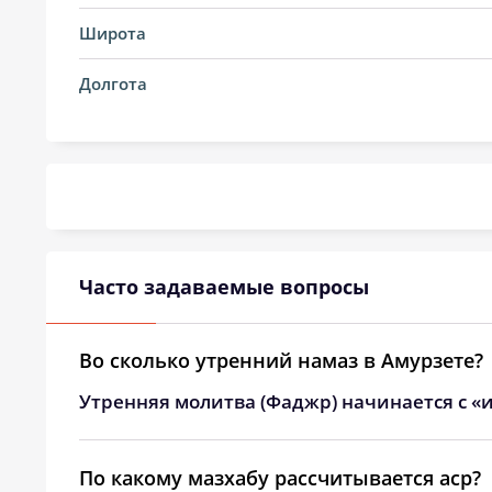
14, Пт
04:21
Широта
15, Сб
04:23
Долгота
16, Вс
04:25
17, Пн
04:27
18, Вт
04:29
19, Ср
04:31
Часто задаваемые вопросы
20, Чт
04:33
21, Пт
04:35
Во сколько утренний намаз в Амурзете?
Утренняя молитва (Фаджр) начинается с «и
22, Сб
04:37
23, Вс
04:38
По какому мазхабу рассчитывается аср?