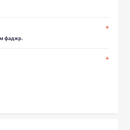
20:13
21:47
20:11
21:45
20:09
21:42
ом фаджр.
20:07
21:40
20:05
21:38
20:03
21:35
20:01
21:33
19:59
21:31