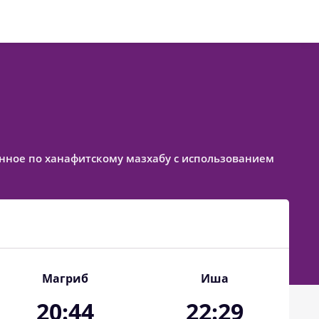
вленное по ханафитскому мазхабу с использованием
Магриб
Иша
20:44
22:29