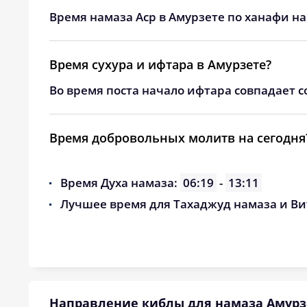
24, Пн
04:40
Время намаза Аср в Амурзете по ханафи на
25, Вт
04:42
Время сухура и ифтара в Амурзете?
26, Ср
04:44
Во время поста начало ифтара совпадает с
27, Чт
04:46
28, Пт
04:48
Время добровольных молитв на сегодня
29, Сб
04:50
Время Духа намаза:
06:19
-
13:11
30, Вс
04:51
Лучшее время для Тахаджуд намаза и Ви
31, Пн
04:53
Направление киблы для намаза Амурз