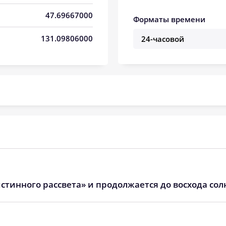
06:09
13:20
17:17
47.69667000
Форматы времени
06:11
13:20
17:17
131.09806000
06:12
13:20
17:16
06:13
13:20
17:15
06:15
13:20
17:14
06:16
13:19
17:13
06:17
13:19
17:12
06:19
13:19
17:11
стинного рассвета» и продолжается до восхода сол
06:20
13:19
17:10
06:21
13:18
17:09