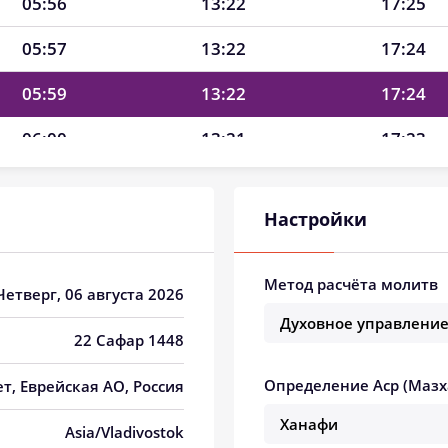
05:56
13:22
17:25
05:57
13:22
17:24
05:59
13:22
17:24
06:00
13:21
17:23
06:01
13:21
17:22
Настройки
06:03
13:21
17:21
06:04
13:21
17:21
Метод расчёта молитв
 Четверг, 06 августа 2026
06:05
13:21
17:20
22 Сафар 1448
06:07
13:21
17:19
Определение Аср (Мазх
ет, Еврейская АО, Россия
06:08
13:21
17:18
Asia/Vladivostok