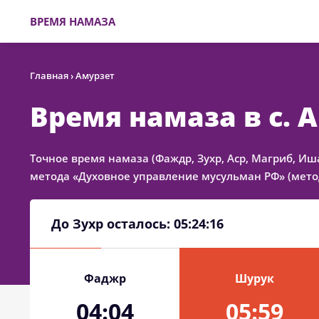
ВРЕМЯ НАМАЗА
Главная
›
Амурзет
Время намаза в с. 
Точное время намаза (Фаждр, Зухр, Аср, Магриб, Иш
метода «Духовное управление мусульман РФ» (метод
До Зухр осталось:
05:24:16
Фаджр
Шурук
04:04
05:59